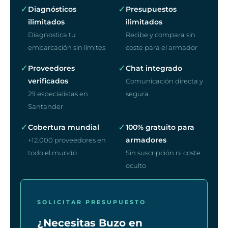
✓
✓
Diagnósticos
Presupuestos
ilimitados
ilimitados
Diagnostica tu
Recibe y compara sin
embarcación sin límites
coste para el armador
✓
✓
Proveedores
Chat integrado
verificados
Comunicación directa y
29 especialistas en
segura
Santander
✓
✓
Cobertura mundial
100% gratuito para
armadores
+12.000 proveedores en
todo el mundo
Sin suscripción ni coste
oculto
SOLICITAR PRESUPUESTO
¿Necesitas Buzo en