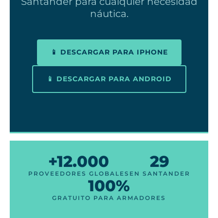
Santander para cualquier necesidad
náutica.
📱 DESCARGAR PARA IPHONE
📱 DESCARGAR PARA ANDROID
+12.000
29
PROVEEDORES GLOBALES
EN SANTANDER
100%
GRATUITO PARA ARMADORES