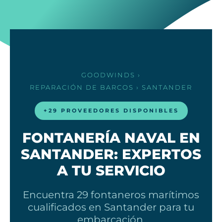
GOODWINDS
›
REPARACIÓN DE BARCOS
› SANTANDER
+29 PROVEEDORES DISPONIBLES
FONTANERÍA NAVAL EN
SANTANDER: EXPERTOS
A TU SERVICIO
Encuentra 29 fontaneros marítimos
cualificados en Santander para tu
embarcación.