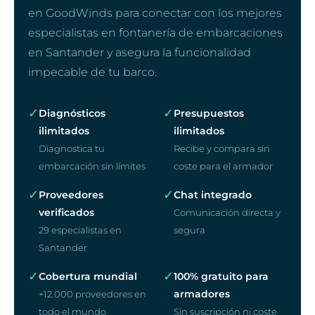
en GoodWinds para conectar con los mejores
especialistas en fontanería de embarcaciones
en Santander y asegura la funcionalidad
impecable de tu barco.
✓
✓
Diagnósticos
Presupuestos
ilimitados
ilimitados
Diagnostica tu
Recibe y compara sin
embarcación sin límites
coste para el armador
✓
✓
Proveedores
Chat integrado
verificados
Comunicación directa y
29 especialistas en
segura
Santander
✓
✓
Cobertura mundial
100% gratuito para
armadores
+12.000 proveedores en
todo el mundo
Sin suscripción ni coste