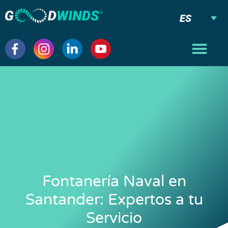
ES
Fontanería Naval en
Santander: Expertos a tu
Servicio