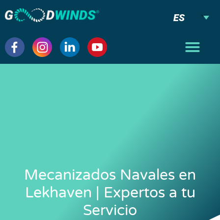
ES
Mecanizados Navales en
Lekhaven | Expertos a tu
Servicio