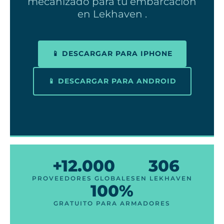
mecanizado para tu embarcación
en Lekhaven .
📱 DESCARGAR PARA IPHONE
📱 DESCARGAR PARA ANDROID
+12.000
306
PROVEEDORES GLOBALES
EN LEKHAVEN
100%
GRATUITO PARA ARMADORES