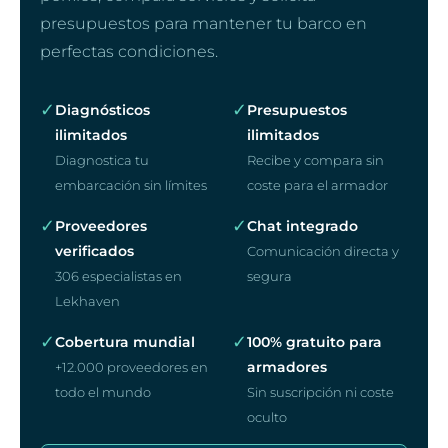
presupuestos para mantener tu barco en
perfectas condiciones.
✓
✓
Diagnósticos
Presupuestos
ilimitados
ilimitados
Diagnostica tu
Recibe y compara sin
embarcación sin límites
coste para el armador
✓
✓
Proveedores
Chat integrado
verificados
Comunicación directa y
306 especialistas en
segura
Lekhaven
✓
✓
Cobertura mundial
100% gratuito para
armadores
+12.000 proveedores en
todo el mundo
Sin suscripción ni coste
oculto