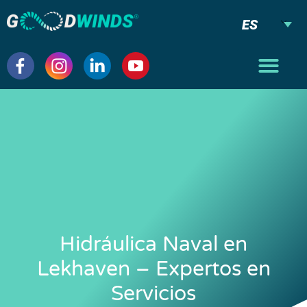
ES
Hidráulica Naval en
Lekhaven – Expertos en
Servicios