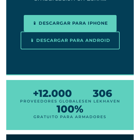
📱 DESCARGAR PARA IPHONE
📱 DESCARGAR PARA ANDROID
+12.000
306
PROVEEDORES GLOBALES
EN LEKHAVEN
100%
GRATUITO PARA ARMADORES