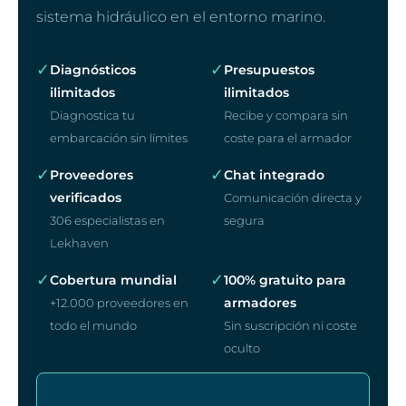
sistema hidráulico en el entorno marino.
✓
✓
Diagnósticos
Presupuestos
ilimitados
ilimitados
Diagnostica tu
Recibe y compara sin
embarcación sin límites
coste para el armador
✓
✓
Proveedores
Chat integrado
verificados
Comunicación directa y
306 especialistas en
segura
Lekhaven
✓
✓
Cobertura mundial
100% gratuito para
armadores
+12.000 proveedores en
todo el mundo
Sin suscripción ni coste
oculto