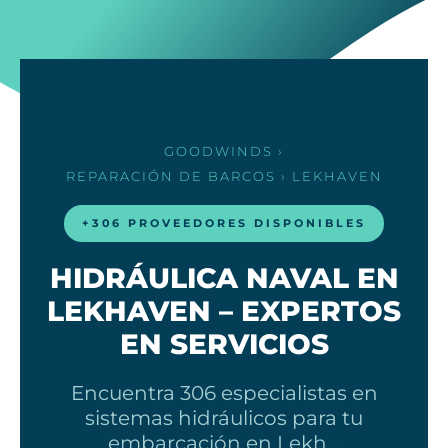
GOODWINDS
›
REPARACIÓN DE BARCOS
› LEKHAVEN
+306 PROVEEDORES DISPONIBLES
HIDRÁULICA NAVAL EN
LEKHAVEN – EXPERTOS
EN SERVICIOS
Encuentra 306 especialistas en
sistemas hidráulicos para tu
embarcación en Lekh…