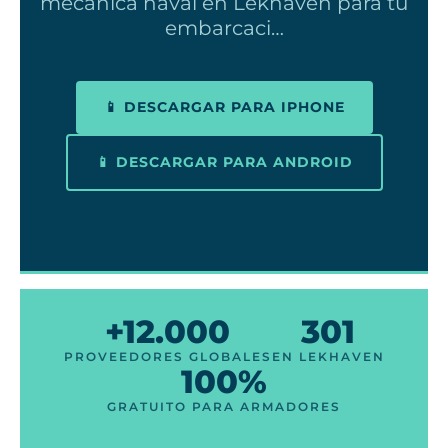
mecánica naval en Lekhaven para tu
embarcaci…
📱 DESCARGAR PARA IPHONE
📱 DESCARGAR PARA ANDROID
+12.000
301
PROVEEDORES GLOBALES
EN LEKHAVEN
100%
GRATUITO PARA ARMADORES