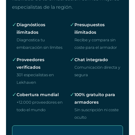
especialistas de la región.
✓
✓
Diagnósticos
Presupuestos
ilimitados
ilimitados
Diagnostica tu
Recibe y compara sin
embarcación sin límites
coste para el armador
✓
✓
Proveedores
Chat integrado
verificados
Comunicación directa y
301 especialistas en
segura
Lekhaven
✓
✓
Cobertura mundial
100% gratuito para
armadores
+12.000 proveedores en
todo el mundo
Sin suscripción ni coste
oculto