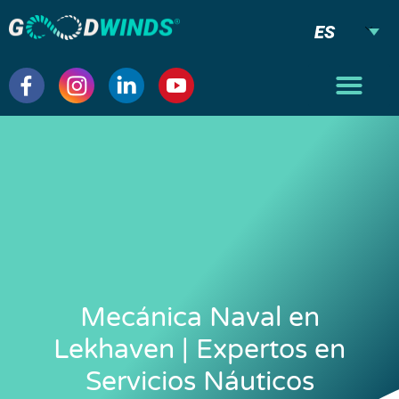
ES
Mecánica Naval en
Lekhaven | Expertos en
Servicios Náuticos