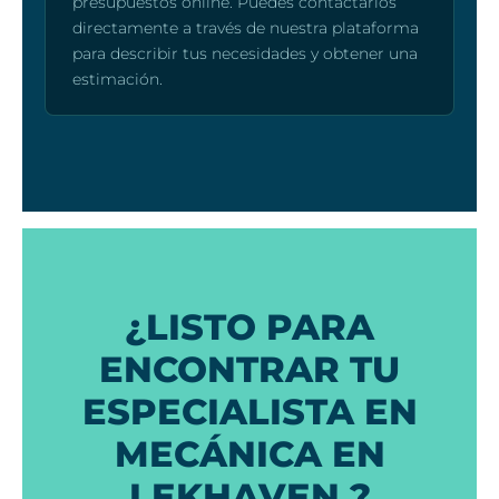
presupuestos online. Puedes contactarlos
directamente a través de nuestra plataforma
para describir tus necesidades y obtener una
estimación.
¿LISTO PARA
ENCONTRAR TU
ESPECIALISTA EN
MECÁNICA EN
LEKHAVEN ?