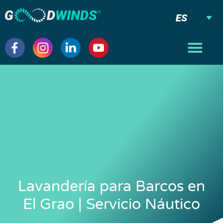
ES
Lavandería para Barcos en
El Grao | Servicio Náutico