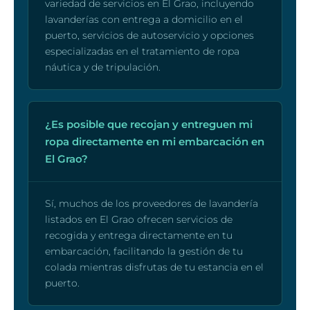
variedad de servicios en El Grao, incluyendo
lavanderías con entrega a domicilio en el
puerto, servicios de autoservicio y opciones
especializadas en el tratamiento de ropa
náutica y de tripulación.
¿Es posible que recojan y entreguen mi
ropa directamente en mi embarcación en
El Grao?
Sí, muchos de los proveedores de lavandería
listados en El Grao ofrecen servicios de
recogida y entrega directamente en tu
embarcación, facilitando la gestión de tu
colada mientras disfrutas de tu estancia en el
puerto.