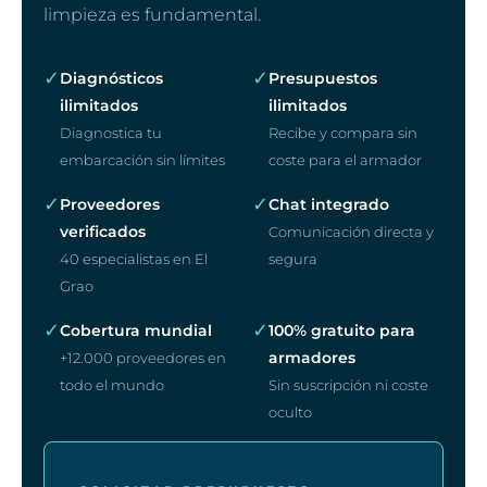
limpieza es fundamental.
✓
✓
Diagnósticos
Presupuestos
ilimitados
ilimitados
Diagnostica tu
Recibe y compara sin
embarcación sin límites
coste para el armador
✓
✓
Proveedores
Chat integrado
verificados
Comunicación directa y
40 especialistas en El
segura
Grao
✓
✓
Cobertura mundial
100% gratuito para
armadores
+12.000 proveedores en
todo el mundo
Sin suscripción ni coste
oculto