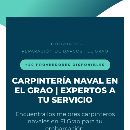
GOODWINDS
›
REPARACIÓN DE BARCOS
› EL GRAO
+40 PROVEEDORES DISPONIBLES
CARPINTERÍA NAVAL EN
EL GRAO | EXPERTOS A
TU SERVICIO
Encuentra los mejores carpinteros
navales en El Grao para tu
embarcación.