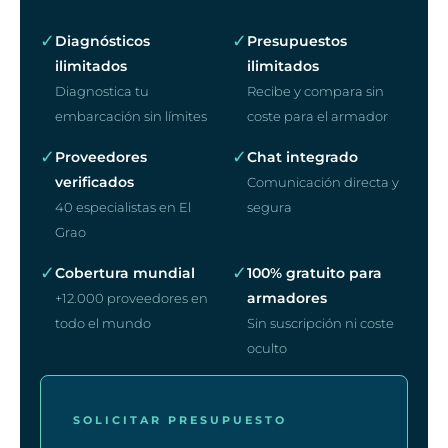
✓
✓
Diagnósticos
Presupuestos
ilimitados
ilimitados
Diagnostica tu
Recibe y compara sin
embarcación sin límites
coste para el armador
✓
✓
Proveedores
Chat integrado
verificados
Comunicación directa y
40 especialistas en El
segura
Grao
✓
✓
Cobertura mundial
100% gratuito para
armadores
+12.000 proveedores en
todo el mundo
Sin suscripción ni coste
oculto
SOLICITAR PRESUPUESTO