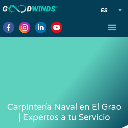
ES
Carpintería Naval en El Grao
| Expertos a tu Servicio