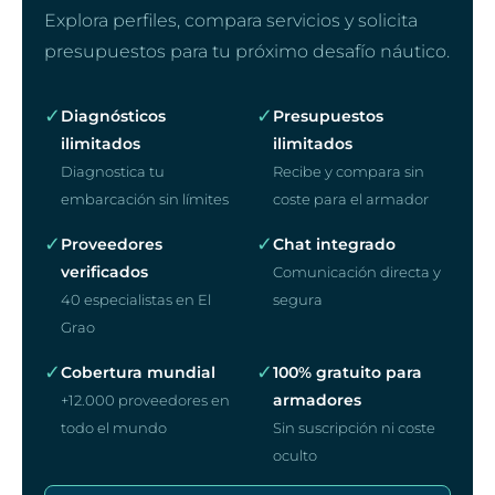
Explora perfiles, compara servicios y solicita
presupuestos para tu próximo desafío náutico.
✓
✓
Diagnósticos
Presupuestos
ilimitados
ilimitados
Diagnostica tu
Recibe y compara sin
embarcación sin límites
coste para el armador
✓
✓
Proveedores
Chat integrado
verificados
Comunicación directa y
40 especialistas en El
segura
Grao
✓
✓
Cobertura mundial
100% gratuito para
armadores
+12.000 proveedores en
todo el mundo
Sin suscripción ni coste
oculto