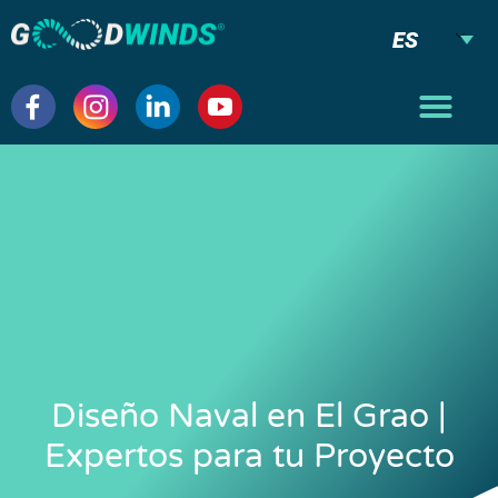
ES
Diseño Naval en El Grao |
Expertos para tu Proyecto