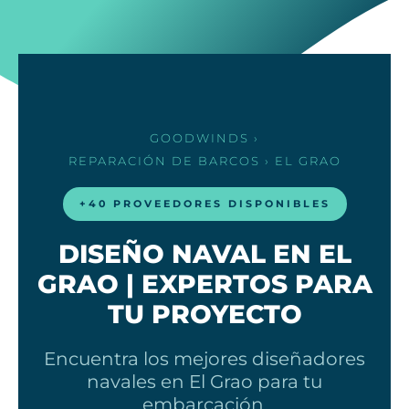
GOODWINDS
›
REPARACIÓN DE BARCOS
› EL GRAO
+40 PROVEEDORES DISPONIBLES
DISEÑO NAVAL EN EL
GRAO | EXPERTOS PARA
TU PROYECTO
Encuentra los mejores diseñadores
navales en El Grao para tu
embarcación.