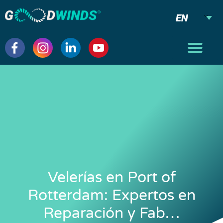
EN
Velerías en Port of
Rotterdam: Expertos en
Reparación y Fab…