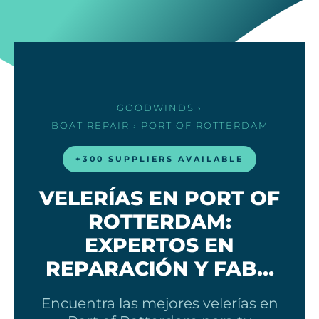
GOODWINDS
›
BOAT REPAIR
› PORT OF ROTTERDAM
+300 SUPPLIERS AVAILABLE
VELERÍAS EN PORT OF
ROTTERDAM:
EXPERTOS EN
REPARACIÓN Y FAB…
Encuentra las mejores velerías en