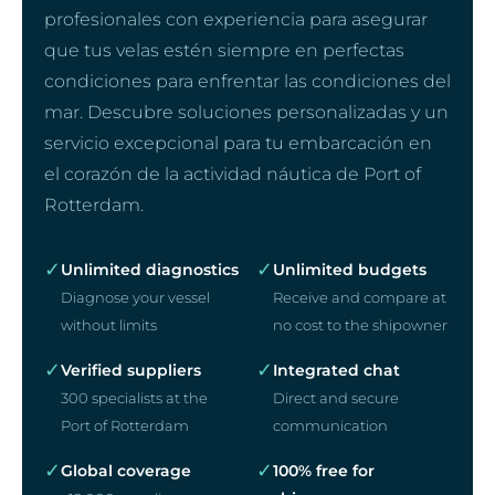
profesionales con experiencia para asegurar
que tus velas estén siempre en perfectas
condiciones para enfrentar las condiciones del
mar. Descubre soluciones personalizadas y un
servicio excepcional para tu embarcación en
el corazón de la actividad náutica de Port of
Rotterdam.
✓
✓
Unlimited diagnostics
Unlimited budgets
Diagnose your vessel
Receive and compare at
without limits
no cost to the shipowner
✓
✓
Verified suppliers
Integrated chat
300 specialists at the
Direct and secure
Port of Rotterdam
communication
✓
✓
Global coverage
100% free for