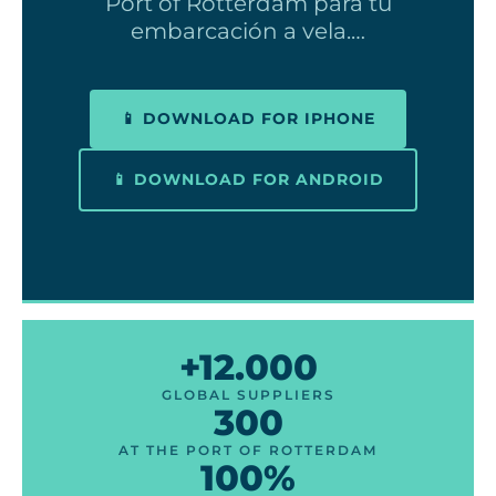
Port of Rotterdam para tu
embarcación a vela.…
📱 DOWNLOAD FOR IPHONE
📱 DOWNLOAD FOR ANDROID
+12.000
GLOBAL SUPPLIERS
300
AT THE PORT OF ROTTERDAM
100%