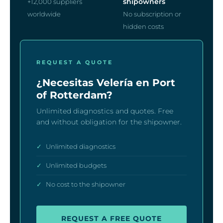
shipowners
+12,000 suppliers
worldwide
No subscription or
hidden costs
REQUEST A QUOTE
¿Necesitas Velería en Port
of Rotterdam?
Unlimited diagnostics and quotes. Free
and without obligation for the shipowner.
✓
Unlimited diagnostics
✓
Unlimited budgets
✓
No cost to the shipowner
REQUEST A FREE QUOTE