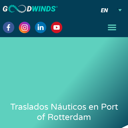
EN
Traslados Náuticos en Port
of Rotterdam