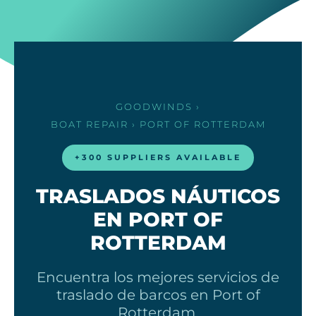
GOODWINDS
›
BOAT REPAIR
› PORT OF ROTTERDAM
+300 SUPPLIERS AVAILABLE
TRASLADOS NÁUTICOS
EN PORT OF
ROTTERDAM
Encuentra los mejores servicios de
traslado de barcos en Port of
Rotterdam.