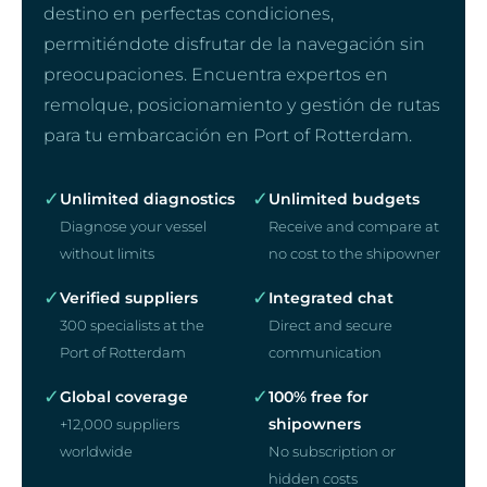
destino en perfectas condiciones,
permitiéndote disfrutar de la navegación sin
preocupaciones. Encuentra expertos en
remolque, posicionamiento y gestión de rutas
para tu embarcación en Port of Rotterdam.
✓
✓
Unlimited diagnostics
Unlimited budgets
Diagnose your vessel
Receive and compare at
without limits
no cost to the shipowner
✓
✓
Verified suppliers
Integrated chat
300 specialists at the
Direct and secure
Port of Rotterdam
communication
✓
✓
Global coverage
100% free for
shipowners
+12,000 suppliers
worldwide
No subscription or
hidden costs