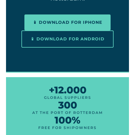
📱 DOWNLOAD FOR IPHONE
📱 DOWNLOAD FOR ANDROID
+12.000
GLOBAL SUPPLIERS
300
AT THE PORT OF ROTTERDAM
100%
FREE FOR SHIPOWNERS