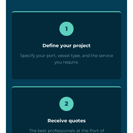
1
Define your project
Specify your port, vessel type, and the service
you require.
2
Receive quotes
The best professionals at the Port of