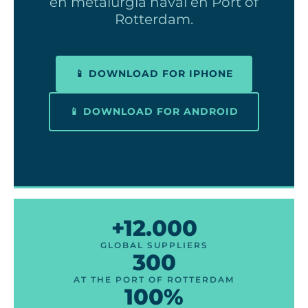
en metalurgia naval en Port of
Rotterdam.
📱 DOWNLOAD FOR IPHONE
📱 DOWNLOAD FOR ANDROID
+12.000
GLOBAL SUPPLIERS
300
AT THE PORT OF ROTTERDAM
100%