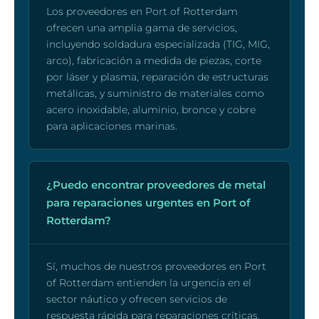
Los proveedores en Port of Rotterdam
ofrecen una amplia gama de servicios,
incluyendo soldadura especializada (TIG, MIG,
arco), fabricación a medida de piezas, corte
por láser y plasma, reparación de estructuras
metálicas, y suministro de materiales como
acero inoxidable, aluminio, bronce y cobre
para aplicaciones marinas.
¿Puedo encontrar proveedores de metal
para reparaciones urgentes en Port of
Rotterdam?
Sí, muchos de nuestros proveedores en Port
of Rotterdam entienden la urgencia en el
sector náutico y ofrecen servicios de
respuesta rápida para reparaciones críticas,