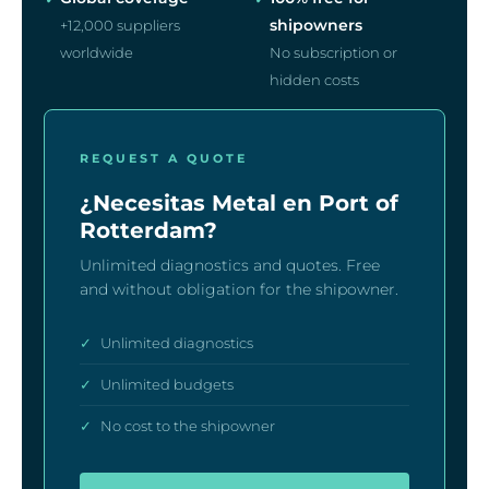
shipowners
+12,000 suppliers
worldwide
No subscription or
hidden costs
REQUEST A QUOTE
¿Necesitas Metal en Port of
Rotterdam?
Unlimited diagnostics and quotes. Free
and without obligation for the shipowner.
✓
Unlimited diagnostics
✓
Unlimited budgets
✓
No cost to the shipowner