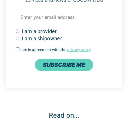
I am a provider
I am a shipowner
I am in agreement with the
privacy policy
SUBSCRIBE ME
Read on...