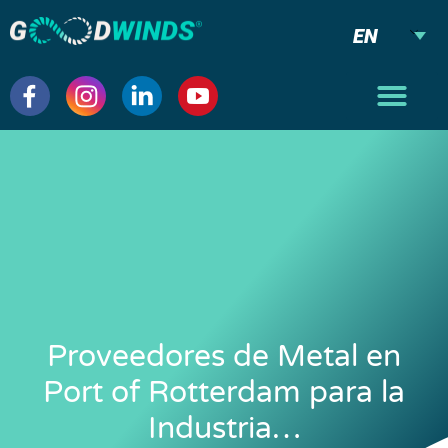
EN
Proveedores de Metal en
Port of Rotterdam para la
Industria…