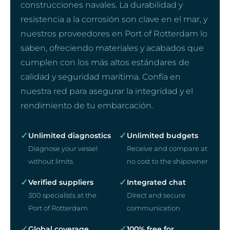
construcciones navales. La durabilidad y
resistencia a la corrosión son clave en el mar, y
nuestros proveedores en Port of Rotterdam lo
saben, ofreciendo materiales y acabados que
cumplen con los más altos estándares de
calidad y seguridad marítima. Confía en
nuestra red para asegurar la integridad y el
rendimiento de tu embarcación.
✓
✓
Unlimited diagnostics
Unlimited budgets
Diagnose your vessel
Receive and compare at
without limits
no cost to the shipowner
✓
✓
Verified suppliers
Integrated chat
300 specialists at the
Direct and secure
Port of Rotterdam
communication
✓
✓
Global coverage
100% free for