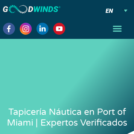
EN
Tapicería Náutica en Port of
Miami | Expertos Verificados