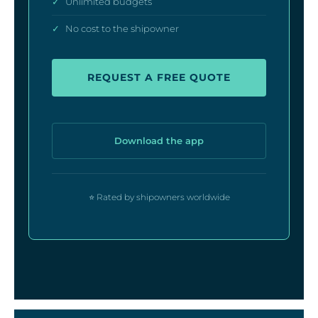
✓
Unlimited budgets
✓
No cost to the shipowner
REQUEST A FREE QUOTE
Download the app
⭐ Rated by shipowners worldwide