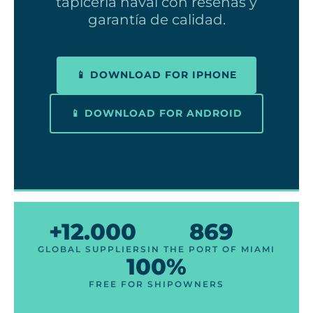
tapicería naval con reseñas y
garantía de calidad.
📱 DOWNLOAD FOR IPHONE
📱 DOWNLOAD FOR ANDROID
+12.000
869
GLOBAL SUPPLIERS
IN THE PORT OF MIAMI
100%
FREE FOR SHIPOWNERS