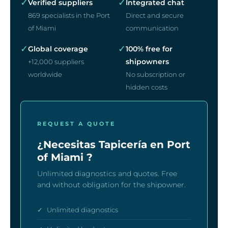
✓
✓
Verified suppliers
Integrated chat
869 specialists in the Port
Direct and secure
of Miami
communication
✓
✓
Global coverage
100% free for
shipowners
+12,000 suppliers
worldwide
No subscription or
hidden costs
REQUEST A QUOTE
¿Necesitas Tapicería en Port
of Miami ?
Unlimited diagnostics and quotes. Free
and without obligation for the shipowner.
✓
Unlimited diagnostics