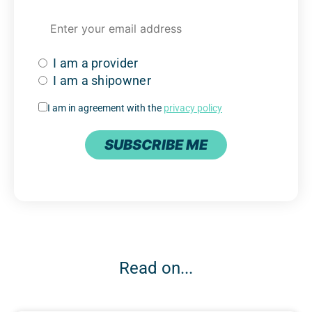
I am a provider
I am a shipowner
I am in agreement with the
privacy policy
SUBSCRIBE ME
Read on...