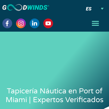
ES
Tapicería Náutica en Port of
Miami | Expertos Verificados