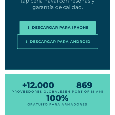
tapicería naval con reseñas y
garantía de calidad.
📱 DESCARGAR PARA IPHONE
📱 DESCARGAR PARA ANDROID
+12.000
869
PROVEEDORES GLOBALES
EN PORT OF MIAMI
100%
GRATUITO PARA ARMADORES