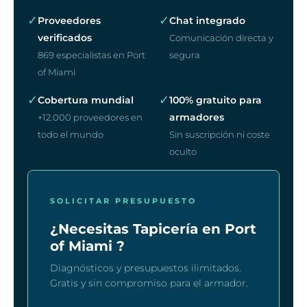
✓
✓
Proveedores
Chat integrado
verificados
Comunicación directa y
869 especialistas en Port
segura
of Miami
✓
✓
Cobertura mundial
100% gratuito para
armadores
+12.000 proveedores en
todo el mundo
Sin suscripción ni coste
oculto
SOLICITAR PRESUPUESTO
¿Necesitas Tapicería en Port
of Miami ?
Diagnósticos y presupuestos ilimitados.
Gratis y sin compromiso para el armador.