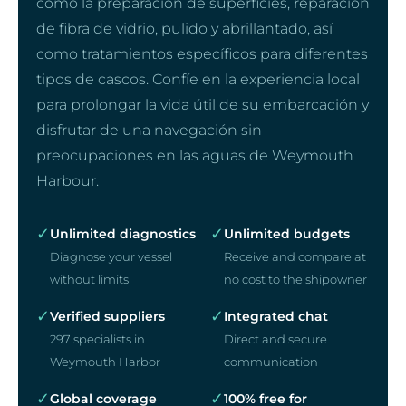
como la preparación de superficies, reparación
de fibra de vidrio, pulido y abrillantado, así
como tratamientos específicos para diferentes
tipos de cascos. Confíe en la experiencia local
para prolongar la vida útil de su embarcación y
disfrutar de una navegación sin
preocupaciones en las aguas de Weymouth
Harbour.
✓
✓
Unlimited diagnostics
Unlimited budgets
Diagnose your vessel
Receive and compare at
without limits
no cost to the shipowner
✓
✓
Verified suppliers
Integrated chat
297 specialists in
Direct and secure
Weymouth Harbor
communication
✓
✓
Global coverage
100% free for