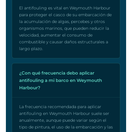
El antifouling es vital en Weymouth Harbour
para proteger el casco de su embarcación de
la acumulación de algas, percebes y otros
organismos marinos, que pueden reducir la
velocidad, aumentar el consumo de
combustible y causar daños estructurales a
largo plazo.
¿Con qué frecuencia debo aplicar
antifouling a mi barco en Weymouth
Harbour?
La frecuencia recomendada para aplicar
antifouling en Weymouth Harbour suele ser
anualmente, aunque puede variar según el
tipo de pintura, el uso de la embarcación y las