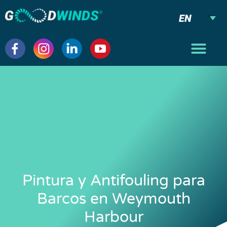
EN
Pintura y Antifouling para
Barcos en Weymouth
Harbour