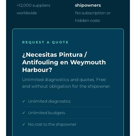
shipowners
+12,000 suppliers
worldwide
No subscription or
hidden costs
REQUEST A QUOTE
¿Necesitas Pintura /
Antifouling en Weymouth
Harbour?
Unlimited diagnostics and quotes. Free
and without obligation for the shipowner.
✓
Unlimited diagnostics
✓
Unlimited budgets
✓
No cost to the shipowner