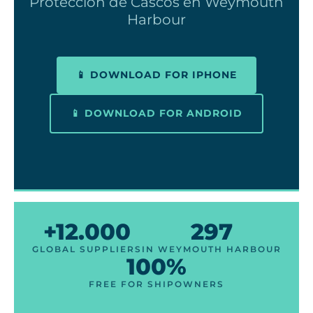
Protección de Cascos en Weymouth
Harbour
📱 DOWNLOAD FOR IPHONE
📱 DOWNLOAD FOR ANDROID
+12.000
297
GLOBAL SUPPLIERS
IN WEYMOUTH HARBOUR
100%
FREE FOR SHIPOWNERS