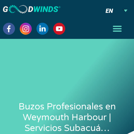
EN
Buzos Profesionales en
Weymouth Harbour |
Servicios Subacuá…