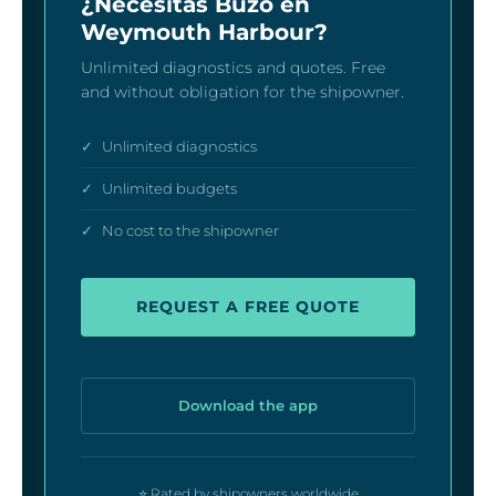
¿Necesitas Buzo en
Weymouth Harbour?
Unlimited diagnostics and quotes. Free
and without obligation for the shipowner.
✓
Unlimited diagnostics
✓
Unlimited budgets
✓
No cost to the shipowner
REQUEST A FREE QUOTE
Download the app
⭐ Rated by shipowners worldwide