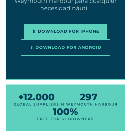
Weymouth Harbour para cualquier
necesidad náuti…
📱 DOWNLOAD FOR IPHONE
📱 DOWNLOAD FOR ANDROID
+12.000
297
GLOBAL SUPPLIERS
IN WEYMOUTH HARBOUR
100%
FREE FOR SHIPOWNERS