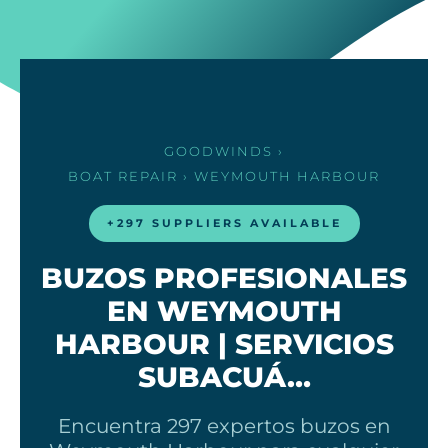
GOODWINDS
›
BOAT REPAIR
› WEYMOUTH HARBOUR
+297 SUPPLIERS AVAILABLE
BUZOS PROFESIONALES
EN WEYMOUTH
HARBOUR | SERVICIOS
SUBACUÁ…
Encuentra 297 expertos buzos en