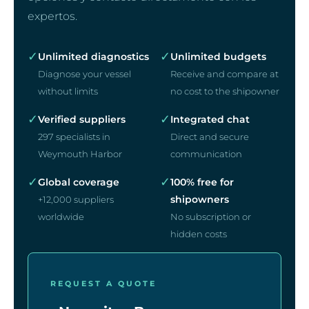
expertos.
✓
✓
Unlimited diagnostics
Unlimited budgets
Diagnose your vessel
Receive and compare at
without limits
no cost to the shipowner
✓
✓
Verified suppliers
Integrated chat
297 specialists in
Direct and secure
Weymouth Harbor
communication
✓
✓
Global coverage
100% free for
shipowners
+12,000 suppliers
worldwide
No subscription or
hidden costs
REQUEST A QUOTE