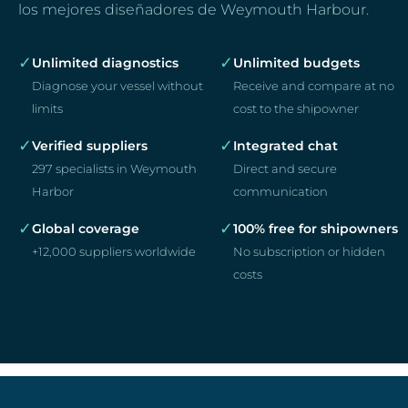
los mejores diseñadores de Weymouth Harbour.
✓
✓
Unlimited diagnostics
Unlimited budgets
Diagnose your vessel without
Receive and compare at no
limits
cost to the shipowner
✓
✓
Verified suppliers
Integrated chat
297 specialists in Weymouth
Direct and secure
Harbor
communication
✓
✓
Global coverage
100% free for shipowners
+12,000 suppliers worldwide
No subscription or hidden
costs