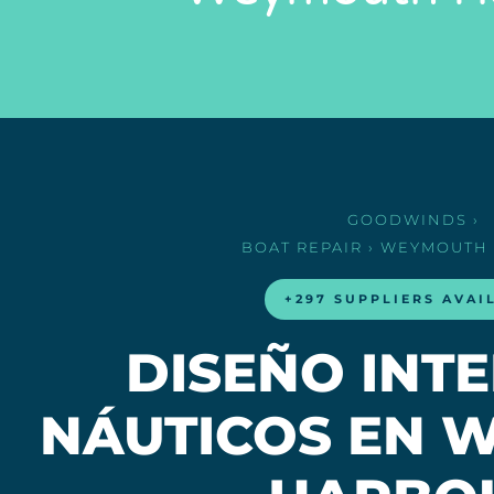
GOODWINDS
›
BOAT REPAIR
› WEYMOUTH
+297 SUPPLIERS AVAI
DISEÑO INT
NÁUTICOS EN 