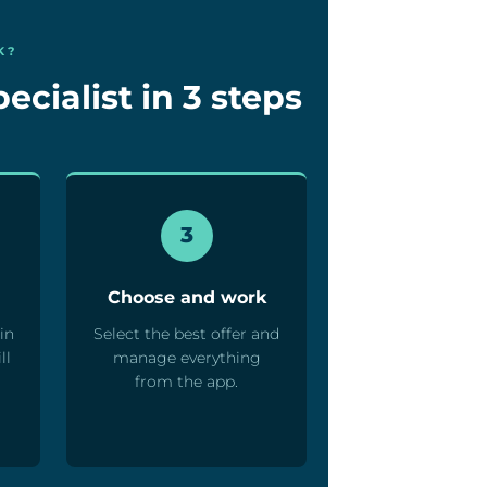
K?
ecialist in 3 steps
3
Choose and work
in
Select the best offer and
ll
manage everything
from the app.