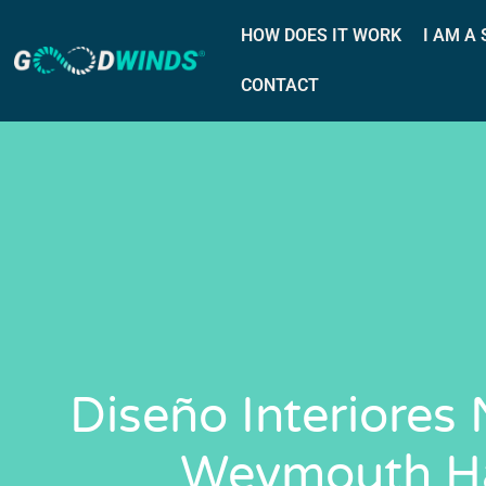
HOW DOES IT WORK
I AM A
CONTACT
Diseño Interiores
Weymouth H