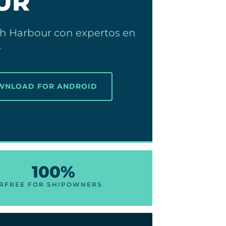
UR
 Harbour con expertos en
.
OWNLOAD FOR ANDROID
100%
R
FREE FOR SHIPOWNERS