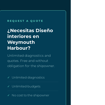
REQUEST A QUOTE
¿Necesitas Diseño
interiores en
Weymouth
Harbour?
Unlimited diagnostics and
quotes. Free and without
obligation for the shipowner.
✓
Unlimited diagnostics
✓
Unlimited budgets
✓
No cost to the shipowner