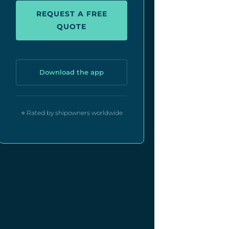
REQUEST A FREE
QUOTE
Download the app
⭐ Rated by shipowners worldwide