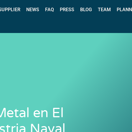
 SUPPLIER
NEWS
FAQ
PRESS
BLOG
TEAM
PLANN
etal en El
stria Naval