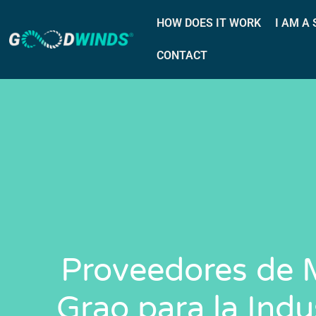
HOW DOES IT WORK
I AM A
CONTACT
Proveedores de M
Grao para la Indu