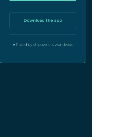
Download the app
⭐ Rated by shipowners worldwide