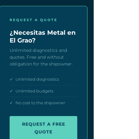
REQUEST A QUOTE
¿Necesitas Metal en
El Grao?
Unlimited diagnostics and
quotes. Free and without
obligation for the shipowner.
✓
Unlimited diagnostics
✓
Unlimited budgets
✓
No cost to the shipowner
REQUEST A FREE
QUOTE