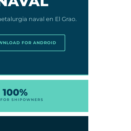
 NAVAL
etalurgia naval en El Grao.
OWNLOAD FOR ANDROID
100%
 FOR SHIPOWNERS