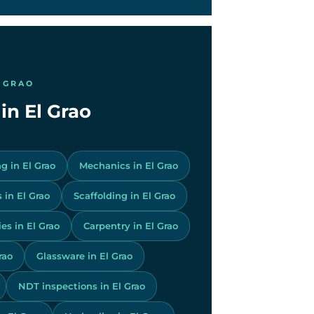
 GRAO
 in El Grao
g in El Grao
Mechanics in El Grao
 in El Grao
Scaffolding in El Grao
es in El Grao
Carpentry in El Grao
rao
Glassware in El Grao
NDT inspections in El Grao