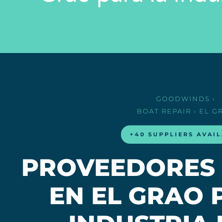
GOODWINDS
›
BOAT REPAIR
› EL G
+40 SUPPLIERS AVAI
PROVEEDORES 
EN EL GRAO 