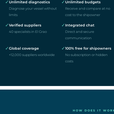
✓
✓
Unlimited diagnostics
Unlimited budgets
Diagnose your vessel without
Receive and compare at no
limits
cost to the shipowner
✓
✓
Verified suppliers
Integrated chat
40 specialists in El Grao
Direct and secure
communication
✓
✓
Global coverage
100% free for shipowners
+12,000 suppliers worldwide
No subscription or hidden
costs
HOW DOES IT WOR