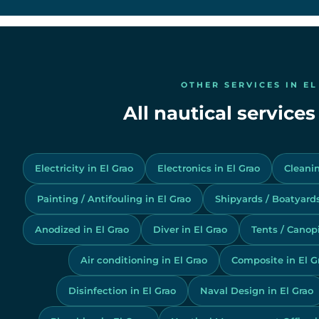
OTHER SERVICES IN EL
All nautical services
Electricity in El Grao
Electronics in El Grao
Cleanin
Painting / Antifouling in El Grao
Shipyards / Boatyards
Anodized in El Grao
Diver in El Grao
Tents / Canopi
Air conditioning in El Grao
Composite in El G
Disinfection in El Grao
Naval Design in El Grao