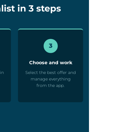
ist in 3 steps
3
Choose and work
in
Select the best offer and
manage everything
from the app.