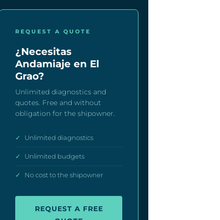
REQUEST A QUOTE
¿Necesitas
Andamiaje en El
Grao?
Unlimited diagnostics and
quotes. Free and without
obligation for the shipowner.
✓
Unlimited diagnostics
✓
Unlimited budgets
✓
No cost to the shipowner
REQUEST A FREE