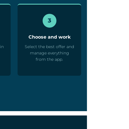
3
Choose and work
in
Select the best offer and
manage everything
from the app.