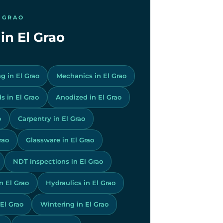
 GRAO
 in El Grao
g in El Grao
Mechanics in El Grao
s in El Grao
Anodized in El Grao
o
Carpentry in El Grao
rao
Glassware in El Grao
NDT inspections in El Grao
 El Grao
Hydraulics in El Grao
 El Grao
Wintering in El Grao