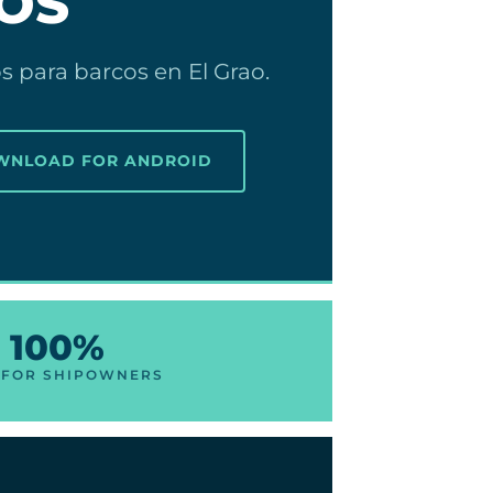
OS
 para barcos en El Grao.
OWNLOAD FOR ANDROID
100%
 FOR SHIPOWNERS