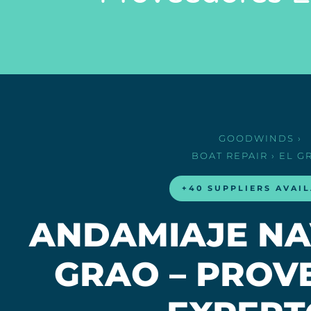
GOODWINDS
›
BOAT REPAIR
› EL G
+40 SUPPLIERS AVAI
ANDAMIAJE NA
GRAO – PROV