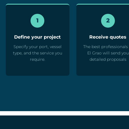
1
2
Define your project
Receive quotes
Specify your port, vessel
The best professionals 
type, and the service you
El Grao will send you
require.
detailed proposals