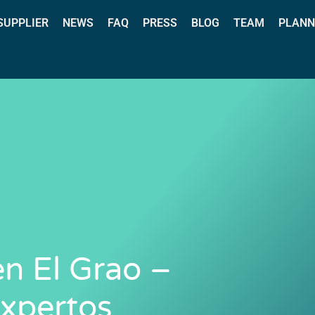
 SUPPLIER
NEWS
FAQ
PRESS
BLOG
TEAM
PLANN
n El Grao –
xpertos