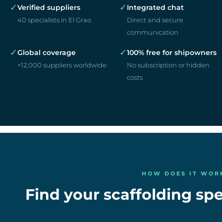
✓
✓
Verified suppliers
Integrated chat
40 specialists in El Grao
Direct and secure
communication
✓
✓
Global coverage
100% free for shipowners
+12,000 suppliers worldwide
No subscription or hidden
costs
HOW DOES IT WOR
Find your scaffolding spec