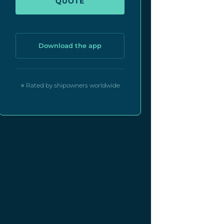
QUOTE
Download the app
⭐ Rated by shipowners worldwide