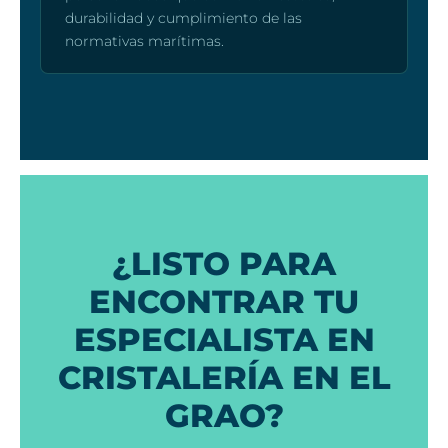
durabilidad y cumplimiento de las
normativas marítimas.
¿LISTO PARA
ENCONTRAR TU
ESPECIALISTA EN
CRISTALERÍA EN EL
GRAO?