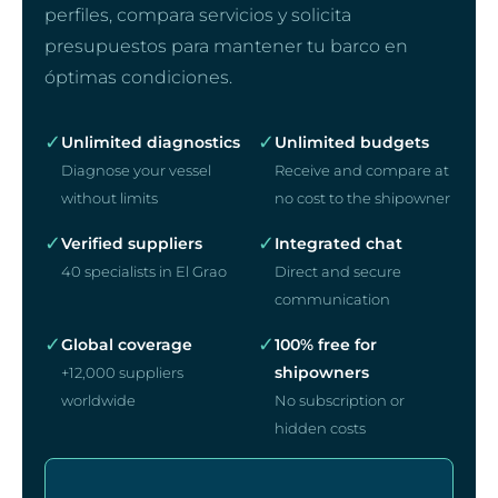
perfiles, compara servicios y solicita
presupuestos para mantener tu barco en
óptimas condiciones.
✓
✓
Unlimited diagnostics
Unlimited budgets
Diagnose your vessel
Receive and compare at
without limits
no cost to the shipowner
✓
✓
Verified suppliers
Integrated chat
40 specialists in El Grao
Direct and secure
communication
✓
✓
Global coverage
100% free for
shipowners
+12,000 suppliers
worldwide
No subscription or
hidden costs