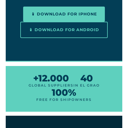
📱 DOWNLOAD FOR IPHONE
📱 DOWNLOAD FOR ANDROID
+12.000
40
GLOBAL SUPPLIERS
IN EL GRAO
100%
FREE FOR SHIPOWNERS