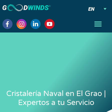
EN
Cristalería Naval en El Grao |
Expertos a tu Servicio