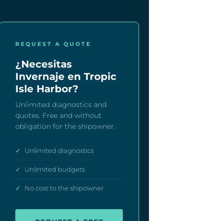
REQUEST A QUOTE
¿Necesitas
Invernaje en Tropic
Isle Harbor?
Unlimited diagnostics and
quotes. Free and without
obligation for the shipowner.
✓
Unlimited diagnostics
✓
Unlimited budgets
✓
No cost to the shipowner