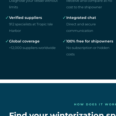
Diagnose your vessel without
Receive and compare at no
limits
cost to the shipowner
✓
✓
Verified suppliers
Integrated chat
912 specialists at Tropic Isle
Direct and secure
Harbor
communication
✓
✓
Global coverage
100% free for shipowners
+12,000 suppliers worldwide
No subscription or hidden
costs
HOW DOES IT WOR
Find your winterization spe