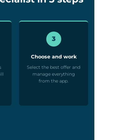
3
Choose and work
s
Select the best offer and
ll
manage everything
from the app.