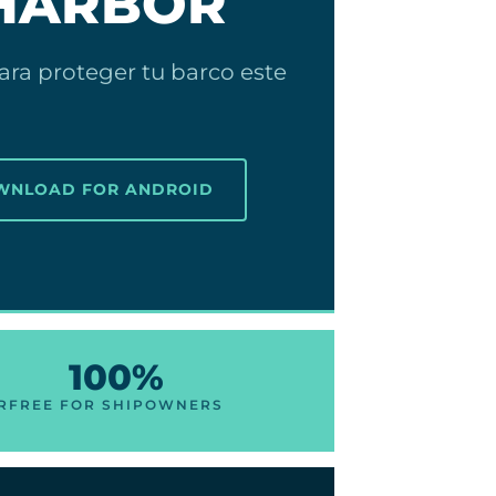
 HARBOR
ara proteger tu barco este
OWNLOAD FOR ANDROID
100%
R
FREE FOR SHIPOWNERS