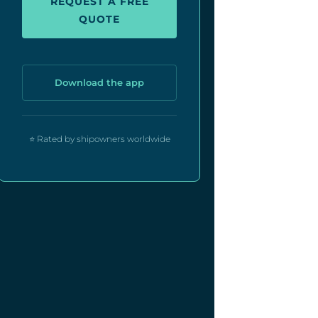
REQUEST A FREE
QUOTE
Download the app
⭐ Rated by shipowners worldwide