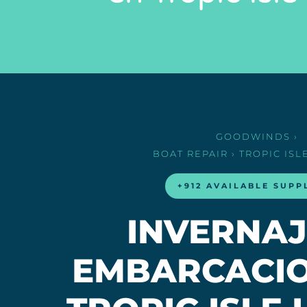
GOODWINDS
›
BOAT REPAIR
› TROPIC IS
+912 AVAILABLE SUPP
INVERNAJ
EMBARCACIO