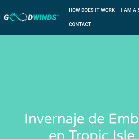
HOW DOES IT WORK
I AM A
CONTACT
Invernaje de Emb
en Tropic Isle