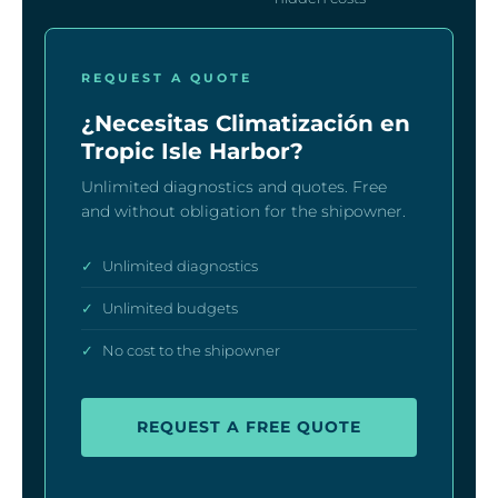
REQUEST A QUOTE
¿Necesitas Climatización en
Tropic Isle Harbor?
Unlimited diagnostics and quotes. Free
and without obligation for the shipowner.
✓
Unlimited diagnostics
✓
Unlimited budgets
✓
No cost to the shipowner
REQUEST A FREE QUOTE