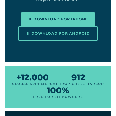
📱 DOWNLOAD FOR IPHONE
📱 DOWNLOAD FOR ANDROID
+12.000
912
GLOBAL SUPPLIERS
AT TROPIC ISLE HARBOR
100%
FREE FOR SHIPOWNERS