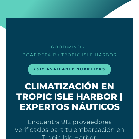
GOODWINDS
›
BOAT REPAIR
› TROPIC ISLE HARBOR
+912 AVAILABLE SUPPLIERS
CLIMATIZACIÓN EN
TROPIC ISLE HARBOR |
EXPERTOS NÁUTICOS
Encuentra 912 proveedores
verificados para tu embarcación en
Tropic Isle Harbor.