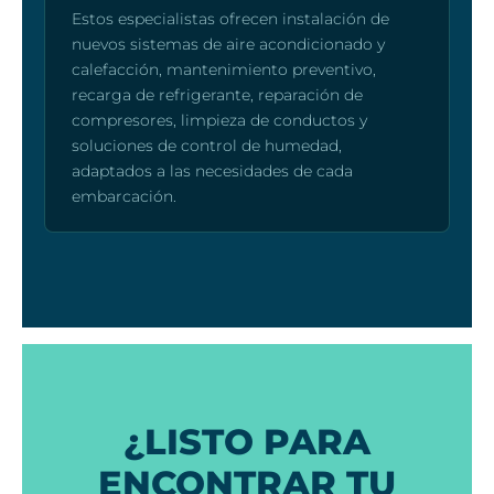
Estos especialistas ofrecen instalación de
nuevos sistemas de aire acondicionado y
calefacción, mantenimiento preventivo,
recarga de refrigerante, reparación de
compresores, limpieza de conductos y
soluciones de control de humedad,
adaptados a las necesidades de cada
embarcación.
¿LISTO PARA
ENCONTRAR TU