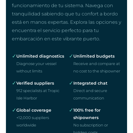
funcionamiento de tu sistema. Navega con
tranquilidad sabiendo que tu confort a bordo
está en manos expertas. Explora las opciones y
encuentra el servicio perfecto para tu
embarcación en este vibrante puerto.
✓
✓
Unlimited diagnostics
Unlimited budgets
Diagnose your vessel
Receive and compare at
without limits
no cost to the shipowner
✓
✓
Verified suppliers
Integrated chat
912 specialists at Tropic
Direct and secure
Isle Harbor
communication
✓
✓
Global coverage
100% free for
shipowners
+12,000 suppliers
worldwide
No subscription or
hidden costs