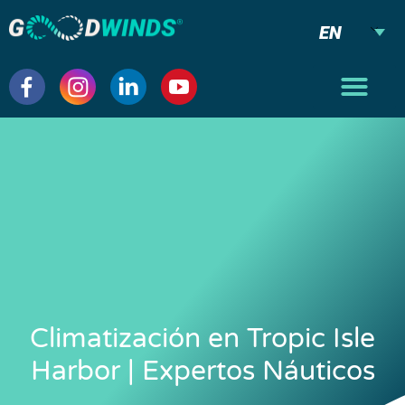
EN
Climatización en Tropic Isle
Harbor | Expertos Náuticos