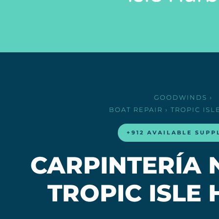
GOODWINDS
›
BOAT REPAIR
› TROPIC IS
+912 AVAILABLE SUPP
CARPINTERÍA 
TROPIC ISLE