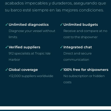
acabados impecables y duraderos, asegurando que
su barco esté siempre en las mejores condiciones.
✓
✓
Unlimited diagnostics
Unlimited budgets
Diagnose your vessel without
Receive and compare at no
limits
cost to the shipowner
✓
✓
Verified suppliers
Integrated chat
912 specialists at Tropic Isle
Direct and secure
Harbor
communication
✓
✓
Global coverage
100% free for shipowners
+12,000 suppliers worldwide
No subscription or hidden
costs