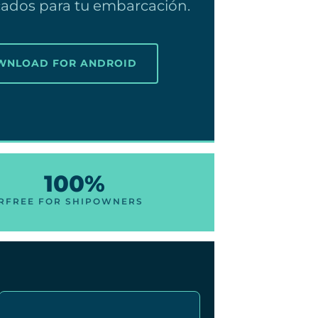
icados para tu embarcación.
OWNLOAD FOR ANDROID
100%
R
FREE FOR SHIPOWNERS