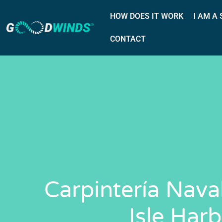
HOW DOES IT WORK
I AM A
CONTACT
Carpintería Nava
Isle Har