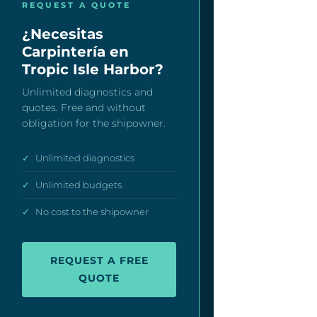
REQUEST A QUOTE
¿Necesitas
Carpintería en
Tropic Isle Harbor?
Unlimited diagnostics and
quotes. Free and without
obligation for the shipowner.
✓
Unlimited diagnostics
✓
Unlimited budgets
✓
No cost to the shipowner
REQUEST A FREE
QUOTE