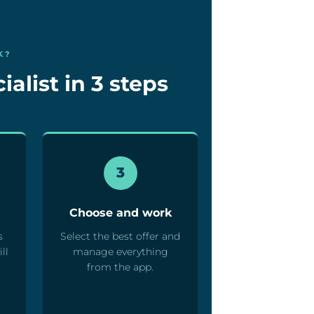
K?
alist in 3 steps
3
Choose and work
s
Select the best offer and
ll
manage everything
from the app.