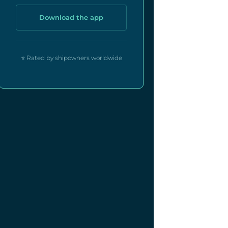
Download the app
⭐ Rated by shipowners worldwide