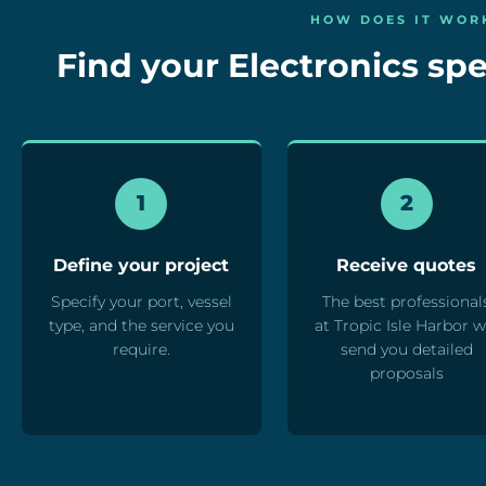
HOW DOES IT WOR
Find your Electronics spec
1
2
Define your project
Receive quotes
Specify your port, vessel
The best professional
type, and the service you
at Tropic Isle Harbor wi
require.
send you detailed
proposals