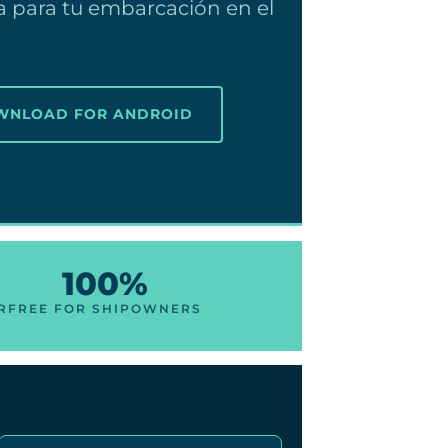
a para tu embarcación en el
OWNLOAD FOR ANDROID
100%
R
FREE FOR SHIPOWNERS