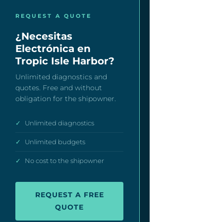
REQUEST A QUOTE
¿Necesitas
Electrónica en
Tropic Isle Harbor?
Unlimited diagnostics and
quotes. Free and without
obligation for the shipowner.
✓
Unlimited diagnostics
✓
Unlimited budgets
✓
No cost to the shipowner
REQUEST A FREE
QUOTE