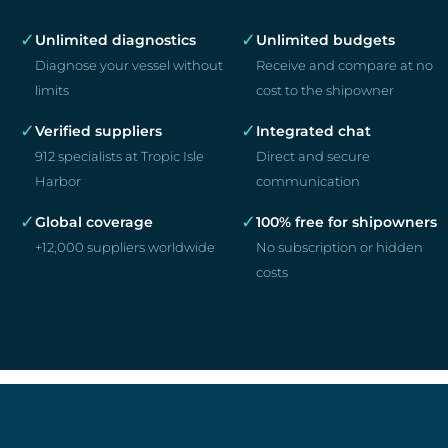
✓
✓
Unlimited diagnostics
Unlimited budgets
Diagnose your vessel without
Receive and compare at no
limits
cost to the shipowner
✓
✓
Verified suppliers
Integrated chat
912 specialists at Tropic Isle
Direct and secure
Harbor
communication
✓
✓
Global coverage
100% free for shipowners
+12,000 suppliers worldwide
No subscription or hidden
costs