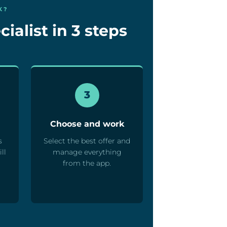
K?
ialist in 3 steps
3
Choose and work
s
Select the best offer and
ll
manage everything
from the app.