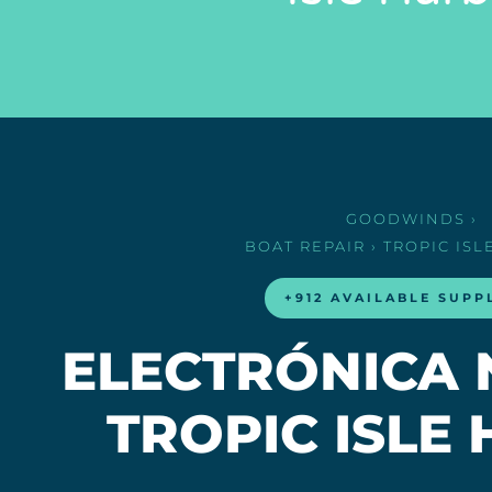
GOODWINDS
›
BOAT REPAIR
› TROPIC IS
+912 AVAILABLE SUPP
ELECTRÓNICA 
TROPIC ISLE