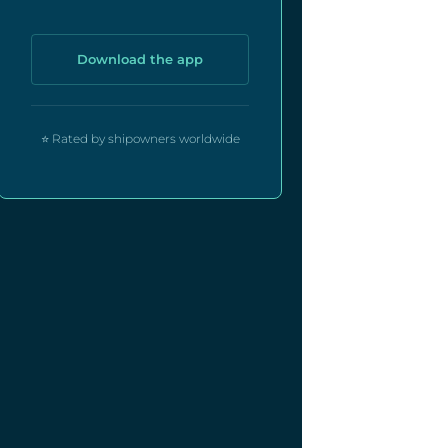
Download the app
⭐ Rated by shipowners worldwide