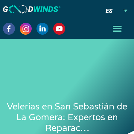
ES
Velerías en San Sebastián de
La Gomera: Expertos en
Reparac…