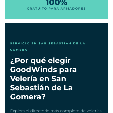
100%
GRATUITO PARA ARMADORES
SERVICIO EN SAN SEBASTIÁN DE LA
GOMERA
¿Por qué elegir
GoodWinds para
Velería en San
Sebastián de La
Gomera?
Explora el directorio más completo de velerías