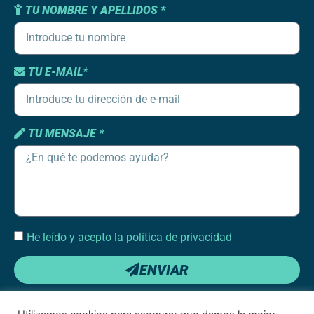
TU NOMBRE Y APELLIDOS *
TU E-MAIL*
TU MENSAJE *
He leído y acepto la política de privacidad
ENVIAR