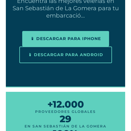
Encuentra las mejores velerías en
San Sebastián de La Gomera para tu
embarcació…
📱 DESCARGAR PARA IPHONE
📱 DESCARGAR PARA ANDROID
+12.000
PROVEEDORES GLOBALES
29
EN SAN SEBASTIÁN DE LA GOMERA