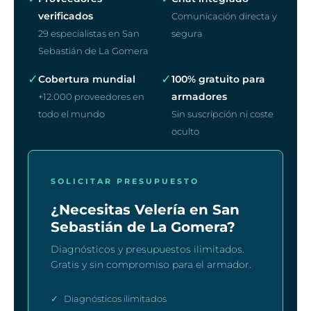
verificados
Comunicación directa y
29 especialistas en San
segura
Sebastián de La Gomera
✓
✓
Cobertura mundial
100% gratuito para
armadores
+12.000 proveedores en
todo el mundo
Sin suscripción ni coste
oculto
SOLICITAR PRESUPUESTO
¿Necesitas Velería en San
Sebastián de La Gomera?
Diagnósticos y presupuestos ilimitados.
Gratis y sin compromiso para el armador.
✓
Diagnósticos ilimitados