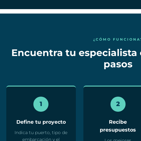
¿CÓMO FUNCIONA
Encuentra tu especialista 
pasos
1
2
Define tu proyecto
Recibe
presupuestos
Indica tu puerto, tipo de
embarcación y el
Los mejores