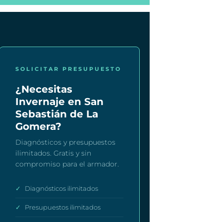
SOLICITAR PRESUPUESTO
¿Necesitas
Invernaje en San
Sebastián de La
Gomera?
Diagnósticos y presupuestos
ilimitados. Gratis y sin
compromiso para el armador.
✓
Diagnósticos ilimitados
✓
Presupuestos ilimitados