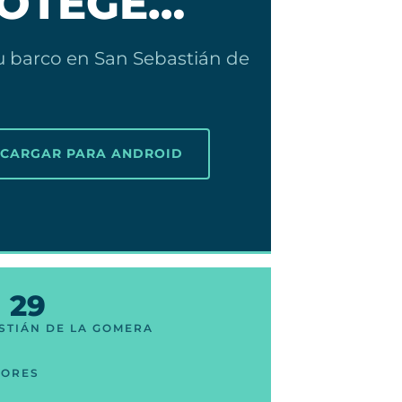
ROTEGE…
u barco en San Sebastián de
SCARGAR PARA ANDROID
29
STIÁN DE LA GOMERA
DORES