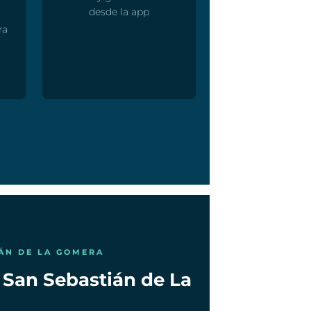
desde la app
ra
IÁN DE LA GOMERA
n San Sebastián de La