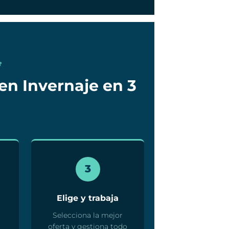
?
en Invernaje en 3
3
Elige y trabaja
Selecciona la mejor
oferta y gestiona todo