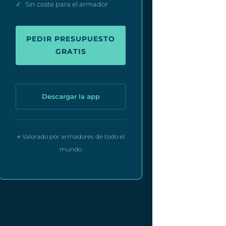
✓
Sin coste para el armador
PEDIR PRESUPUESTO
GRATIS
Descargar la app
⭐ Valorado por armadores de todo el
mundo