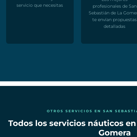
servicio que necesitas
profesionales de San
Sebastián de La Gome
te envían propuestas
detalladas
OTROS SERVICIOS EN SAN SEBAST
Todos los servicios náuticos e
Gomera