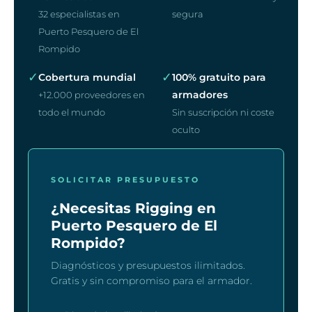
32 especialistas en
segura
Puerto Pesquero de El
Rompido
✓
✓
Cobertura mundial
100% gratuito para
armadores
+12.000 proveedores en
todo el mundo
Sin suscripción ni coste
oculto
SOLICITAR PRESUPUESTO
¿Necesitas Rigging en
Puerto Pesquero de El
Rompido?
Diagnósticos y presupuestos ilimitados.
Gratis y sin compromiso para el armador.