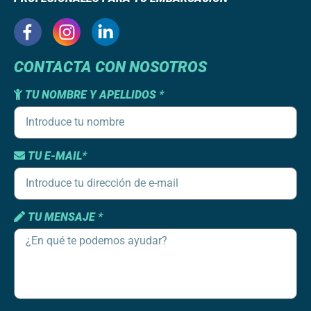
CONTACTA CON NOSOTROS
TU NOMBRE Y APELLIDOS *
TU E-MAIL*
TU MENSAJE *