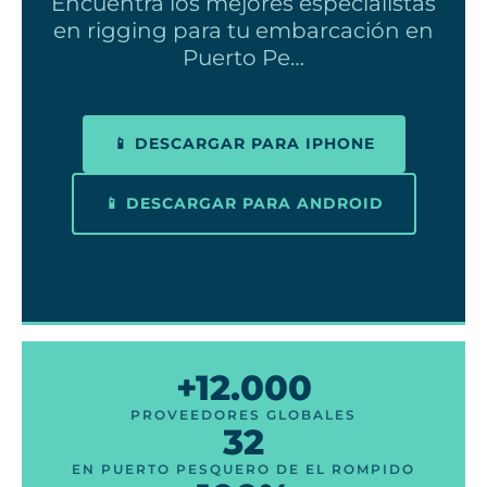
Encuentra los mejores especialistas
en rigging para tu embarcación en
Puerto Pe…
📱 DESCARGAR PARA IPHONE
📱 DESCARGAR PARA ANDROID
+12.000
PROVEEDORES GLOBALES
32
EN PUERTO PESQUERO DE EL ROMPIDO