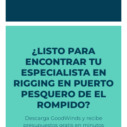
¿LISTO PARA
ENCONTRAR TU
ESPECIALISTA EN
RIGGING EN PUERTO
PESQUERO DE EL
ROMPIDO?
Descarga GoodWinds y recibe
presupuestos gratis en minutos