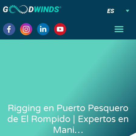
ES
Rigging en Puerto Pesquero
de El Rompido | Expertos en
Mani…