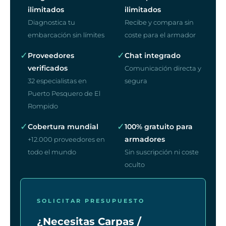
ilimitados
ilimitados
Diagnostica tu
Recibe y compara sin
embarcación sin límites
coste para el armador
✓
✓
Proveedores
Chat integrado
verificados
Comunicación directa y
32 especialistas en
segura
Puerto Pesquero de El
Rompido
✓
✓
Cobertura mundial
100% gratuito para
armadores
+12.000 proveedores en
todo el mundo
Sin suscripción ni coste
oculto
SOLICITAR PRESUPUESTO
¿Necesitas Carpas /