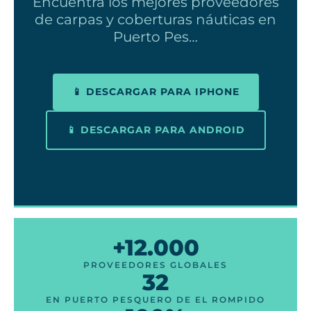
Encuentra los mejores proveedores
de carpas y coberturas náuticas en
Puerto Pes…
📱 DESCARGAR PARA IPHONE
📱 DESCARGAR PARA ANDROID
+12.000
PROVEEDORES GLOBALES
32
EN PUERTO PESQUERO DE EL ROMPIDO