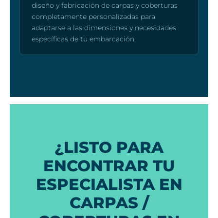
diseño y fabricación de carpas y coberturas
completamente personalizadas para
adaptarse a las dimensiones y necesidades
específicas de tu embarcación.
¿LISTO PARA
ENCONTRAR TU
ESPECIALISTA EN
CARPAS /