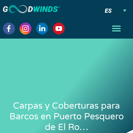
ES
Carpas y Coberturas para
Barcos en Puerto Pesquero
de El Ro…