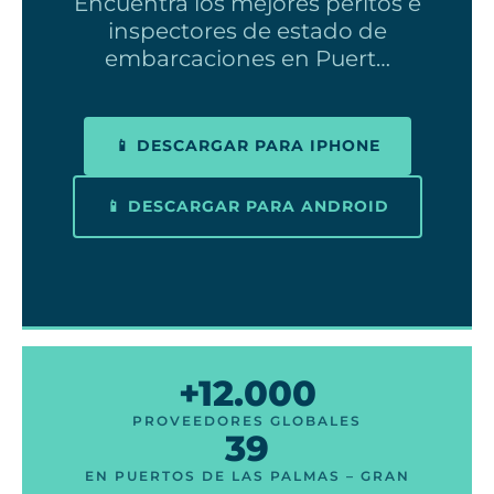
Encuentra los mejores peritos e
inspectores de estado de
embarcaciones en Puert…
📱 DESCARGAR PARA IPHONE
📱 DESCARGAR PARA ANDROID
+12.000
PROVEEDORES GLOBALES
39
EN PUERTOS DE LAS PALMAS – GRAN