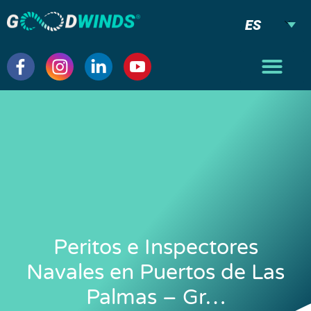
ES
Peritos e Inspectores
Navales en Puertos de Las
Palmas – Gr…