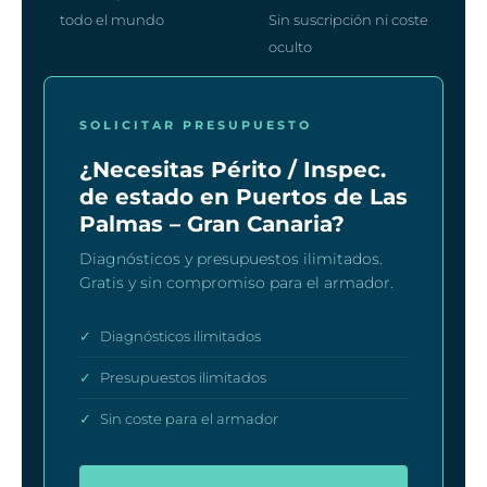
todo el mundo
Sin suscripción ni coste
oculto
SOLICITAR PRESUPUESTO
¿Necesitas Périto / Inspec.
de estado en Puertos de Las
Palmas – Gran Canaria?
Diagnósticos y presupuestos ilimitados.
Gratis y sin compromiso para el armador.
✓
Diagnósticos ilimitados
✓
Presupuestos ilimitados
✓
Sin coste para el armador