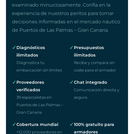
examinado minuciosamente. Confía en la
experiencia de nuestros peritos para tomar
decisiones informadas en el mercado náutico
de Puertos de Las Palmas – Gran Canaria.
✓
✓
Diagnósticos
Presupuestos
ilimitados
ilimitados
Diagnostica tu
Recibe y compara sin
embarcación sin límites
coste para el armador
✓
✓
Proveedores
Chat integrado
verificados
Comunicación directa y
39 especialistas en
segura
Puertos de Las Palmas –
Gran Canaria
✓
✓
Cobertura mundial
100% gratuito para
armadores
+12.000 proveedores en