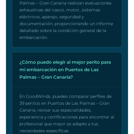
Palmas – Gran Canaria realizan evaluaciones
exhaustivas del casco, motor, sistemas
eléctricos, aparejo, seguridad y
documentación, proporcionando un informe
detallado sobre la condición general de la
embarcación.
¿Cómo puedo elegir al mejor perito para
mi embarcación en Puertos de Las
Palmas – Gran Canaria?
En GoodWinds, puedes comparar perfiles de
39 peritos en Puertos de Las Palmas – Gran
Canaria, revisar sus especialidades,
experiencia y certificaciones para encontrar al
profesional que mejor se adapte a tus
necesidades específicas.