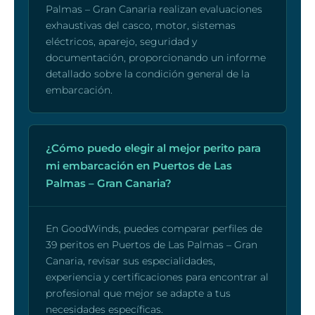
Palmas – Gran Canaria realizan evaluaciones
exhaustivas del casco, motor, sistemas
eléctricos, aparejo, seguridad y
documentación, proporcionando un informe
detallado sobre la condición general de la
embarcación.
¿Cómo puedo elegir al mejor perito para
mi embarcación en Puertos de Las
Palmas – Gran Canaria?
En GoodWinds, puedes comparar perfiles de
39 peritos en Puertos de Las Palmas – Gran
Canaria, revisar sus especialidades,
experiencia y certificaciones para encontrar al
profesional que mejor se adapte a tus
necesidades específicas.