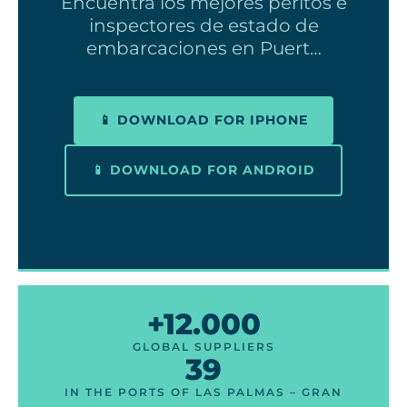
Encuentra los mejores peritos e
inspectores de estado de
embarcaciones en Puert…
📱 DOWNLOAD FOR IPHONE
📱 DOWNLOAD FOR ANDROID
+12.000
GLOBAL SUPPLIERS
39
IN THE PORTS OF LAS PALMAS – GRAN