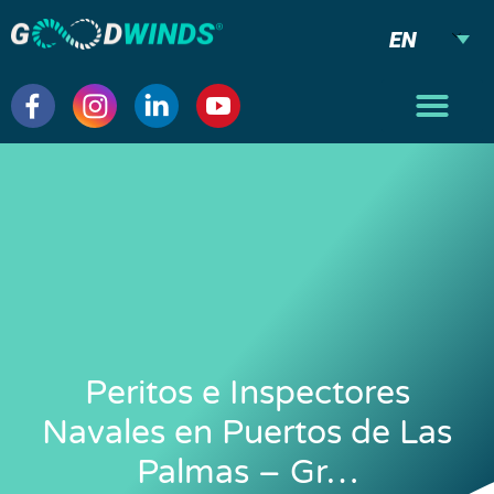
EN
Peritos e Inspectores
Navales en Puertos de Las
Palmas – Gr…