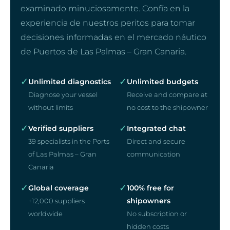
examinado minuciosamente. Confía en la
experiencia de nuestros peritos para tomar
decisiones informadas en el mercado náutico
de Puertos de Las Palmas – Gran Canaria.
✓
✓
Unlimited diagnostics
Unlimited budgets
Diagnose your vessel
Receive and compare at
without limits
no cost to the shipowner
✓
✓
Verified suppliers
Integrated chat
39 specialists in the Ports
Direct and secure
of Las Palmas – Gran
communication
Canaria
✓
✓
Global coverage
100% free for
shipowners
+12,000 suppliers
worldwide
No subscription or
hidden costs