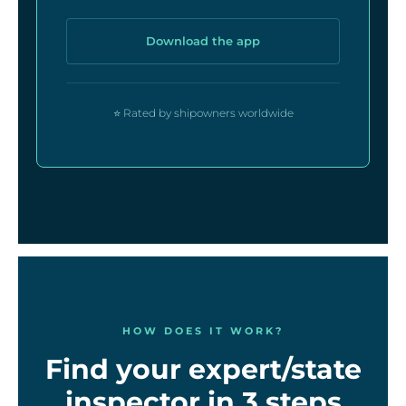
Download the app
⭐ Rated by shipowners worldwide
HOW DOES IT WORK?
Find your expert/state
inspector in 3 steps