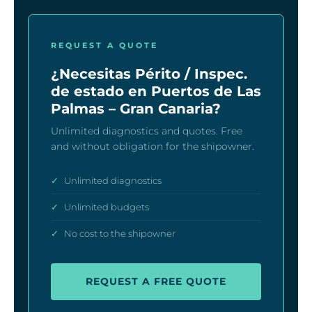
REQUEST A QUOTE
¿Necesitas Périto / Inspec.
de estado en Puertos de Las
Palmas – Gran Canaria?
Unlimited diagnostics and quotes. Free
and without obligation for the shipowner.
✓
Unlimited diagnostics
✓
Unlimited budgets
✓
No cost to the shipowner
REQUEST A FREE QUOTE