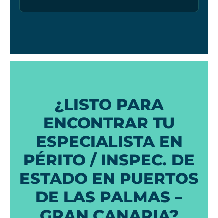
¿LISTO PARA
ENCONTRAR TU
ESPECIALISTA EN
PÉRITO / INSPEC. DE
ESTADO EN PUERTOS
DE LAS PALMAS –
GRAN CANARIA?