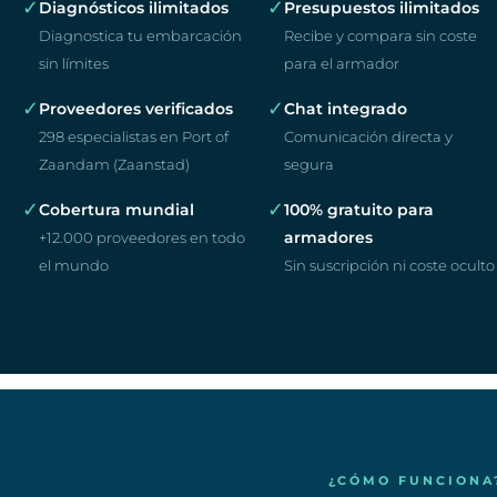
✓
✓
Diagnósticos ilimitados
Presupuestos ilimitados
Diagnostica tu embarcación
Recibe y compara sin coste
sin límites
para el armador
✓
✓
Proveedores verificados
Chat integrado
298 especialistas en Port of
Comunicación directa y
Zaandam (Zaanstad)
segura
✓
✓
Cobertura mundial
100% gratuito para
armadores
+12.000 proveedores en todo
el mundo
Sin suscripción ni coste oculto
¿CÓMO FUNCIONA