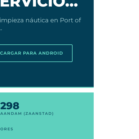
SERVICIO…
impieza náutica en Port of
…
SCARGAR PARA ANDROID
298
ZAANDAM (ZAANSTAD)
DORES