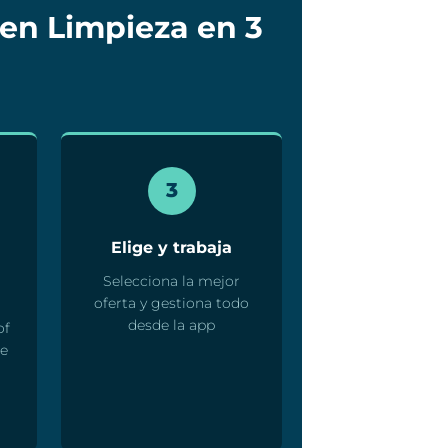
 en Limpieza en 3
3
Elige y trabaja
Selecciona la mejor
oferta y gestiona todo
desde la app
of
te