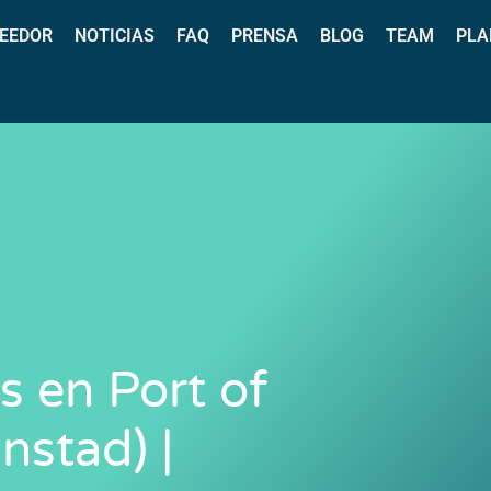
EEDOR
NOTICIAS
FAQ
PRENSA
BLOG
TEAM
PLA
s en Port of
stad) |