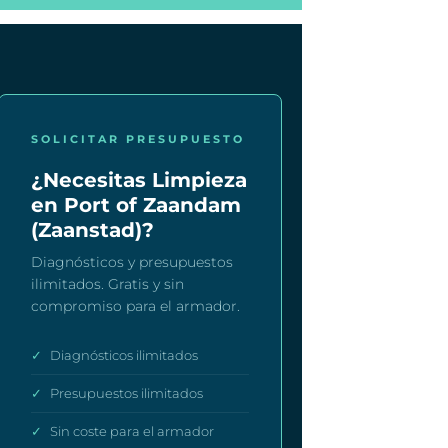
SOLICITAR PRESUPUESTO
¿Necesitas Limpieza
en Port of Zaandam
(Zaanstad)?
Diagnósticos y presupuestos
ilimitados. Gratis y sin
compromiso para el armador.
✓
Diagnósticos ilimitados
✓
Presupuestos ilimitados
✓
Sin coste para el armador