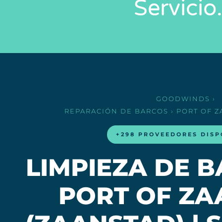
Servici
GOODWINDS
›
REPARACIÓN DE BARCOS
› PORT OF 
+298 PROVEEDORES DISP
LIMPIEZA DE 
PORT OF Z