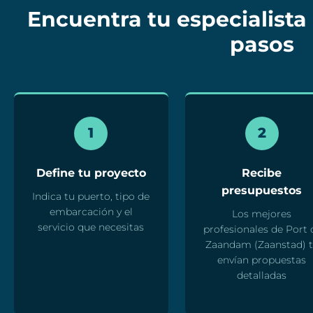
Encuentra tu especialista
pasos
1
2
Define tu proyecto
Recibe
presupuestos
Indica tu puerto, tipo de
embarcación y el
Los mejores
servicio que necesitas
profesionales de Port 
Zaandam (Zaanstad) 
envían propuestas
detalladas