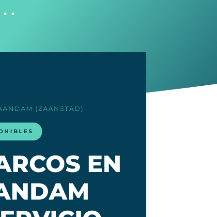
o…
ZAANDAM (ZAANSTAD)
ONIBLES
BARCOS EN
AANDAM