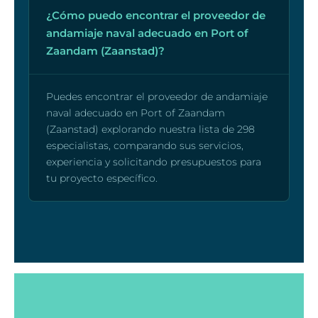
¿Cómo puedo encontrar el proveedor de
andamiaje naval adecuado en Port of
Zaandam (Zaanstad)?
Puedes encontrar el proveedor de andamiaje
naval adecuado en Port of Zaandam
(Zaanstad) explorando nuestra lista de 298
especialistas, comparando sus servicios,
experiencia y solicitando presupuestos para
tu proyecto específico.