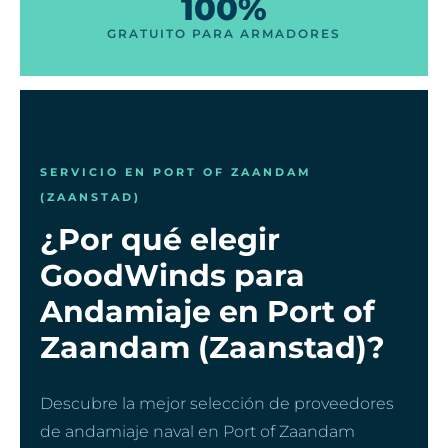
100%
GRATUITO PARA ARMADORES
SERVICIO EN PORT OF ZAANDAM
(ZAANSTAD)
¿Por qué elegir
GoodWinds para
Andamiaje en Port of
Zaandam (Zaanstad)?
Descubre la mejor selección de proveedores
de andamiaje naval en Port of Zaandam