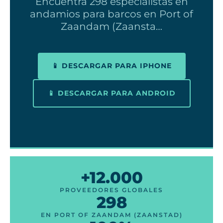
Encuentra 298 especialistas en
andamios para barcos en Port of
Zaandam (Zaansta…
📱 DESCARGAR PARA IPHONE
📱 DESCARGAR PARA ANDROID
+12.000
PROVEEDORES GLOBALES
298
EN PORT OF ZAANDAM (ZAANSTAD)