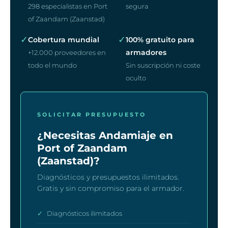
298 especialistas en Port
segura
of Zaandam (Zaanstad)
✓
✓
Cobertura mundial
100% gratuito para
armadores
+12.000 proveedores en
todo el mundo
Sin suscripción ni coste
oculto
SOLICITAR PRESUPUESTO
¿Necesitas Andamiaje en
Port of Zaandam
(Zaanstad)?
Diagnósticos y presupuestos ilimitados.
Gratis y sin compromiso para el armador.
✓
Diagnósticos ilimitados