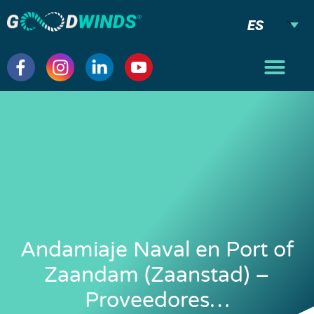
ES
Andamiaje Naval en Port of
Zaandam (Zaanstad) –
Proveedores…