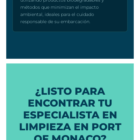
utilizando productos biodegradables y
métodos que minimizan el impacto
ambiental, ideales para el cuidado
responsable de su embarcación.
¿LISTO PARA
ENCONTRAR TU
ESPECIALISTA EN
LIMPIEZA EN PORT
OF MONACO?