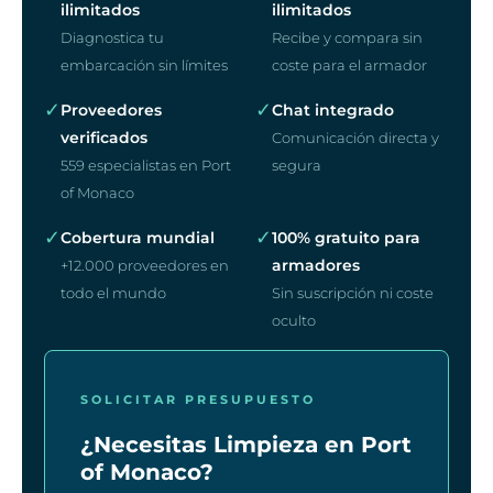
ilimitados
ilimitados
Diagnostica tu
Recibe y compara sin
embarcación sin límites
coste para el armador
✓
✓
Proveedores
Chat integrado
verificados
Comunicación directa y
559 especialistas en Port
segura
of Monaco
✓
✓
Cobertura mundial
100% gratuito para
armadores
+12.000 proveedores en
todo el mundo
Sin suscripción ni coste
oculto
SOLICITAR PRESUPUESTO
¿Necesitas Limpieza en Port
of Monaco?