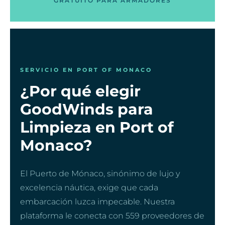
GRATUITO PARA ARMADORES
SERVICIO EN PORT OF MONACO
¿Por qué elegir
GoodWinds para
Limpieza en Port of
Monaco?
El Puerto de Mónaco, sinónimo de lujo y
excelencia náutica, exige que cada
embarcación luzca impecable. Nuestra
plataforma le conecta con 559 proveedores de