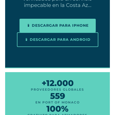
impecable en la Costa Az…
📱 DESCARGAR PARA IPHONE
📱 DESCARGAR PARA ANDROID
+12.000
PROVEEDORES GLOBALES
559
EN PORT OF MONACO
100%