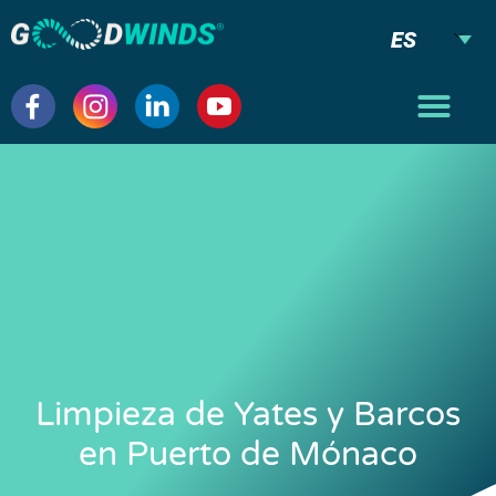
ES
Limpieza de Yates y Barcos
en Puerto de Mónaco