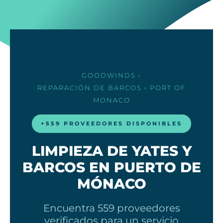
GOODWINDS
›
REPARACIÓN DE BARCOS
› PORT OF
MONACO
+559 PROVEEDORES DISPONIBLES
LIMPIEZA DE YATES Y
BARCOS EN PUERTO DE
MÓNACO
Encuentra 559 proveedores
verificados para un servicio