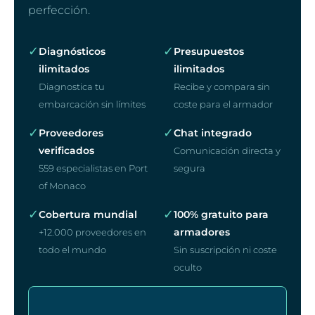
perfección.
✓
✓
Diagnósticos
Presupuestos
ilimitados
ilimitados
Diagnostica tu
Recibe y compara sin
embarcación sin límites
coste para el armador
✓
✓
Proveedores
Chat integrado
verificados
Comunicación directa y
559 especialistas en Port
segura
of Monaco
✓
✓
Cobertura mundial
100% gratuito para
armadores
+12.000 proveedores en
todo el mundo
Sin suscripción ni coste
oculto