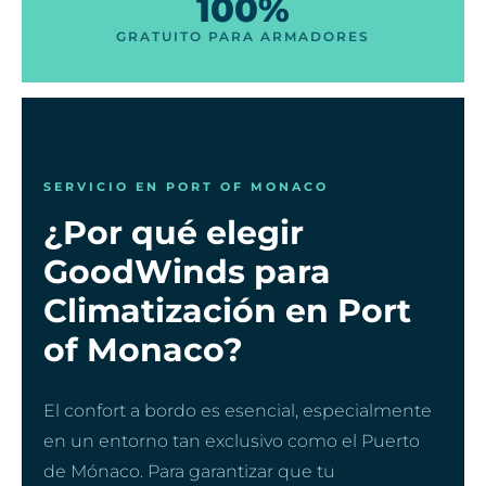
100%
GRATUITO PARA ARMADORES
SERVICIO EN PORT OF MONACO
¿Por qué elegir
GoodWinds para
Climatización en Port
of Monaco?
El confort a bordo es esencial, especialmente
en un entorno tan exclusivo como el Puerto
de Mónaco. Para garantizar que tu