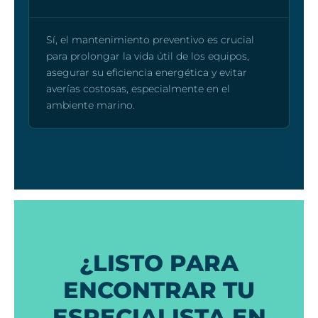
Sí, el mantenimiento preventivo es crucial
para prolongar la vida útil de los equipos,
asegurar su eficiencia energética y evitar
averías costosas, especialmente en el
ambiente marino.
¿LISTO PARA
ENCONTRAR TU
ESPECIALISTA EN