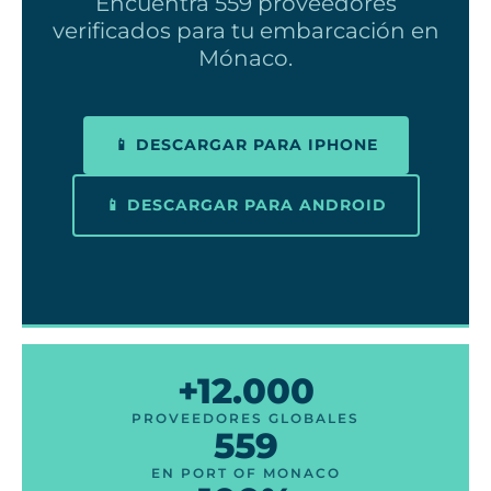
Encuentra 559 proveedores
verificados para tu embarcación en
Mónaco.
📱 DESCARGAR PARA IPHONE
📱 DESCARGAR PARA ANDROID
+12.000
PROVEEDORES GLOBALES
559
EN PORT OF MONACO