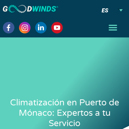
ES
Climatización en Puerto de
Mónaco: Expertos a tu
Servicio