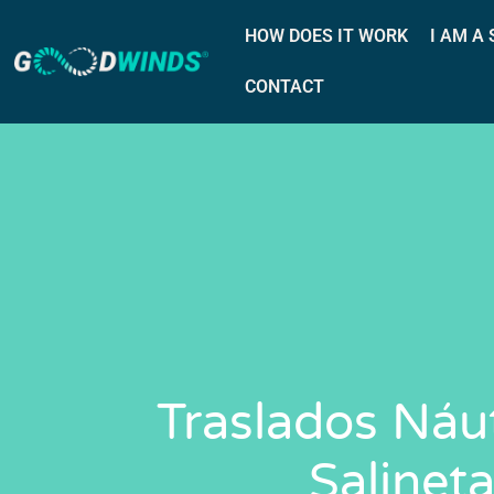
HOW DOES IT WORK
I AM A
CONTACT
Traslados Náu
Salinet