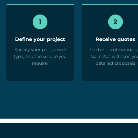
1
2
Define your project
Receive quotes
Specify your port, vessel
The best professionals 
type, and the service you
Salinetas will send yo
require.
detailed proposals