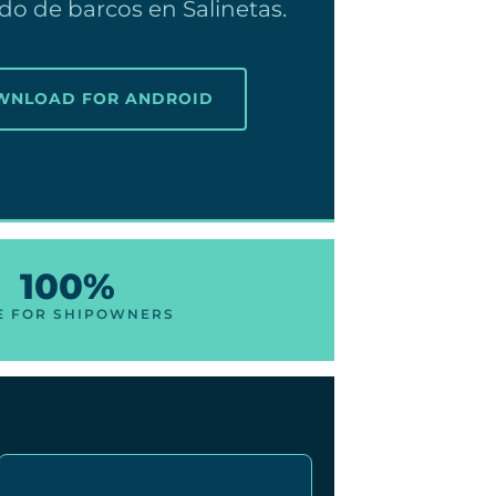
ado de barcos en Salinetas.
OWNLOAD FOR ANDROID
100%
E FOR SHIPOWNERS