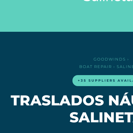
GOODWINDS
›
BOAT REPAIR
› SALIN
+35 SUPPLIERS AVAI
TRASLADOS NÁ
SALINE