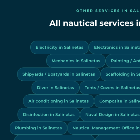
OTHER SERVICES IN SA
All nautical services 
Electricity in Salinetas
Electronics in Salinet
Mechanics in Salinetas
Painting / Ant
Shipyards / Boatyards in Salinetas
Scaffolding in S
Diver in Salinetas
Tents / Covers in Salineta
Air conditioning in Salinetas
Composite in Salin
Disinfection in Salinetas
Naval Design in Salinetas
Plumbing in Salinetas
Nautical Management Office in