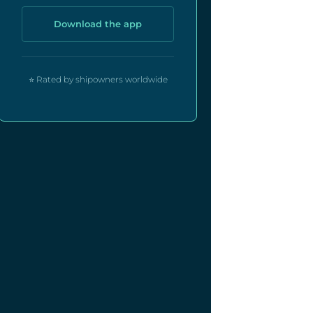
Download the app
⭐ Rated by shipowners worldwide