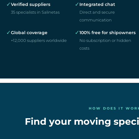
✓
✓
Verified suppliers
Integrated chat
35 specialists in Salinetas
Direct and secure
communication
✓
✓
Global coverage
100% free for shipowners
+12,000 suppliers worldwide
No subscription or hidden
costs
HOW DOES IT WOR
Find your moving specia