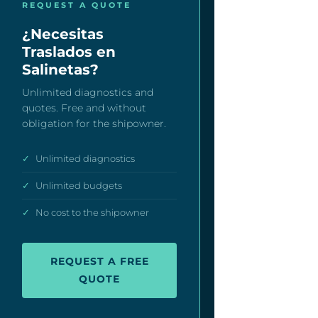
REQUEST A QUOTE
¿Necesitas
Traslados en
Salinetas?
Unlimited diagnostics and
quotes. Free and without
obligation for the shipowner.
✓
Unlimited diagnostics
✓
Unlimited budgets
✓
No cost to the shipowner
REQUEST A FREE
QUOTE