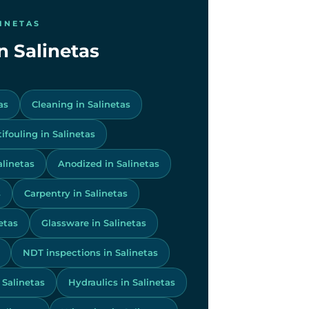
LINETAS
in Salinetas
as
Cleaning in Salinetas
ifouling in Salinetas
alinetas
Anodized in Salinetas
s
Carpentry in Salinetas
etas
Glassware in Salinetas
NDT inspections in Salinetas
 Salinetas
Hydraulics in Salinetas