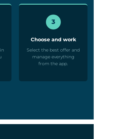
3
Choose and work
in
Select the best offer and
u
manage everything
from the app.