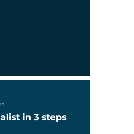
K?
list in 3 steps