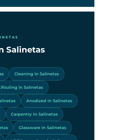
LINETAS
in Salinetas
as
Cleaning in Salinetas
ifouling in Salinetas
alinetas
Anodized in Salinetas
s
Carpentry in Salinetas
etas
Glassware in Salinetas