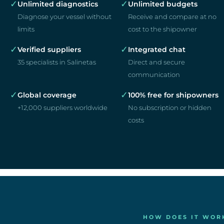
✓
✓
Unlimited diagnostics
Unlimited budgets
Diagnose your vessel without
Receive and compare at no
limits
cost to the shipowner
✓
✓
Verified suppliers
Integrated chat
35 specialists in Salinetas
Direct and secure
communication
✓
✓
Global coverage
100% free for shipowners
+12,000 suppliers worldwide
No subscription or hidden
costs
HOW DOES IT WOR