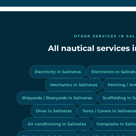
OTHER SERVICES IN SA
All nautical services 
Electricity in Salinetas
Electronics in Salinet
Mechanics in Salinetas
Painting / Ant
Shipyards / Boatyards in Salinetas
Scaffolding in S
Diver in Salinetas
Tents / Covers in Salineta
Air conditioning in Salinetas
Composite in Salin