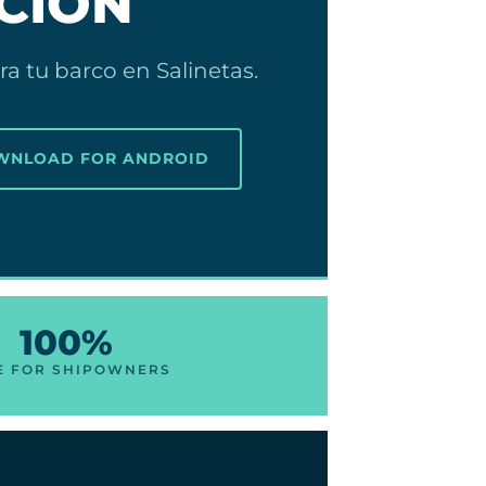
CIÓN
a tu barco en Salinetas.
OWNLOAD FOR ANDROID
100%
E FOR SHIPOWNERS