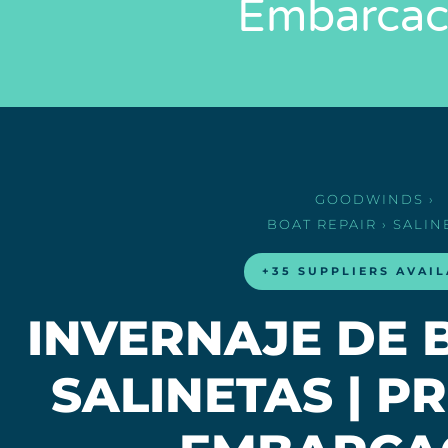
Embarcac
GOODWINDS
›
BOAT REPAIR
› SALIN
+35 SUPPLIERS AVAI
INVERNAJE DE 
SALINETAS | P