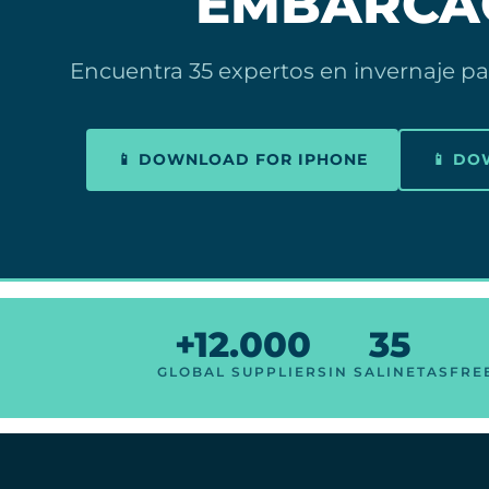
EMBARCA
Encuentra 35 expertos en invernaje par
📱 DOWNLOAD FOR IPHONE
📱 D
+12.000
35
GLOBAL SUPPLIERS
IN SALINETAS
FRE