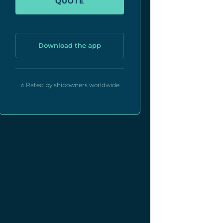
QUOTE
Download the app
⭐ Rated by shipowners worldwide