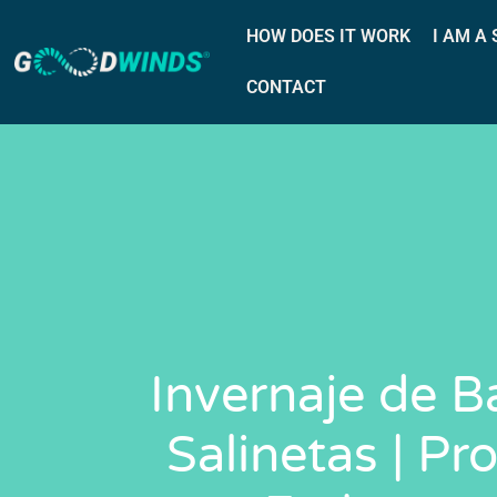
HOW DOES IT WORK
I AM A
CONTACT
Invernaje de B
Salinetas | Pr