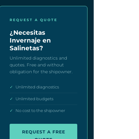
REQUEST A QUOTE
¿Necesitas
Invernaje en
Salinetas?
Unlimited diagnostics and
quotes. Free and without
obligation for the shipowner.
✓
Unlimited diagnostics
✓
Unlimited budgets
✓
No cost to the shipowner
REQUEST A FREE