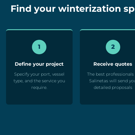
Find your winterization spe
1
2
Define your project
Receive quotes
Specify your port, vessel
The best professionals 
type, and the service you
Salinetas will send yo
require.
detailed proposals