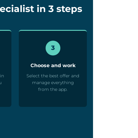
cialist in 3 steps
3
Choose and work
in
Select the best offer and
u
manage everything
from the app.