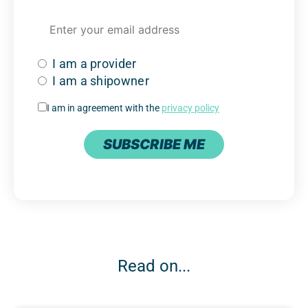
I am a provider
I am a shipowner
I am in agreement with the
privacy policy
SUBSCRIBE ME
Read on...