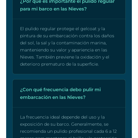
¿Por qué es importante el pulido regular
para mi barco en las Nieves?
El pulido regular protege el gelcoat y la
pintura de su embarcación contra los daños
del sol, la sal y la contaminación marina,
manteniendo su valor y apariencia en las
Nieves. También previene la oxidación y el
deterioro prematuro de la superficie.
¿Con qué frecuencia debo pulir mi
embarcación en las Nieves?
La frecuencia ideal depende del uso y la
exposición de su barco. Generalmente, se
recomienda un pulido profesional cada 6 a 12