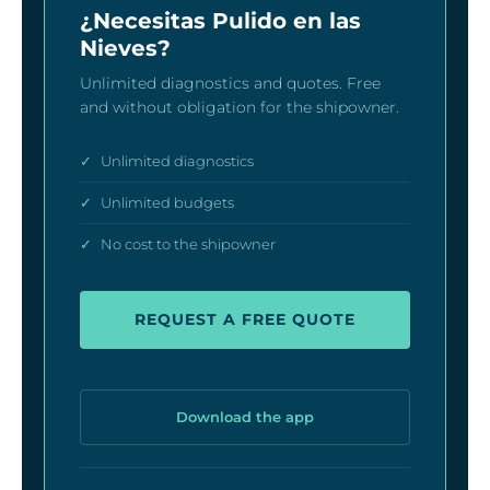
¿Necesitas Pulido en las
Nieves?
Unlimited diagnostics and quotes. Free
and without obligation for the shipowner.
✓
Unlimited diagnostics
✓
Unlimited budgets
✓
No cost to the shipowner
REQUEST A FREE QUOTE
Download the app