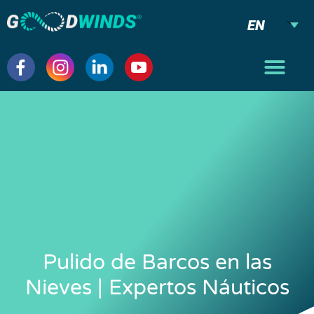
EN
Pulido de Barcos en las
Nieves | Expertos Náuticos