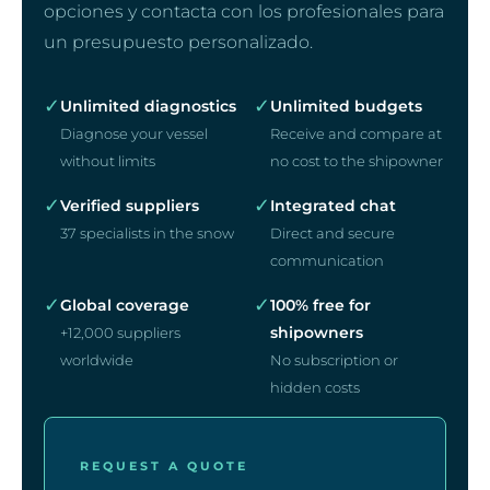
opciones y contacta con los profesionales para
un presupuesto personalizado.
✓
✓
Unlimited diagnostics
Unlimited budgets
Diagnose your vessel
Receive and compare at
without limits
no cost to the shipowner
✓
✓
Verified suppliers
Integrated chat
37 specialists in the snow
Direct and secure
communication
✓
✓
Global coverage
100% free for
shipowners
+12,000 suppliers
worldwide
No subscription or
hidden costs
REQUEST A QUOTE