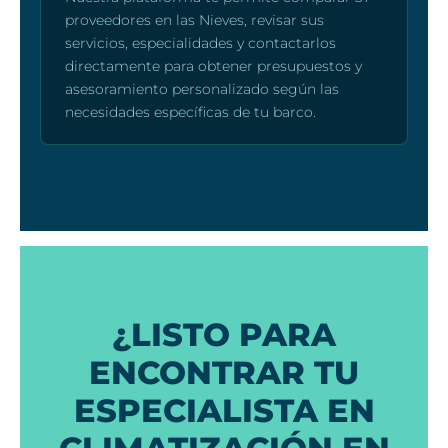
proveedores en las Nieves, revisar sus
servicios, especialidades y contactarlos
directamente para obtener presupuestos y
asesoramiento personalizado según las
necesidades específicas de tu barco.
¿LISTO PARA
ENCONTRAR TU
ESPECIALISTA EN