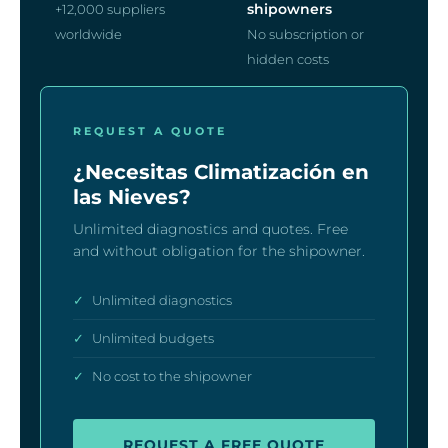
shipowners
+12,000 suppliers
worldwide
No subscription or
hidden costs
REQUEST A QUOTE
¿Necesitas Climatización en
las Nieves?
Unlimited diagnostics and quotes. Free
and without obligation for the shipowner.
✓
Unlimited diagnostics
✓
Unlimited budgets
✓
No cost to the shipowner
REQUEST A FREE QUOTE