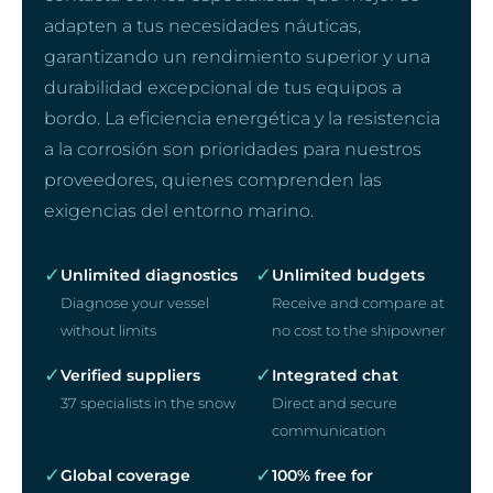
adapten a tus necesidades náuticas,
garantizando un rendimiento superior y una
durabilidad excepcional de tus equipos a
bordo. La eficiencia energética y la resistencia
a la corrosión son prioridades para nuestros
proveedores, quienes comprenden las
exigencias del entorno marino.
✓
✓
Unlimited diagnostics
Unlimited budgets
Diagnose your vessel
Receive and compare at
without limits
no cost to the shipowner
✓
✓
Verified suppliers
Integrated chat
37 specialists in the snow
Direct and secure
communication
✓
✓
Global coverage
100% free for