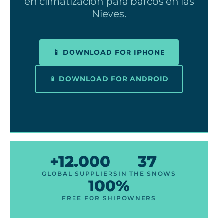
en climatización para barcos en las
Nieves.
📱 DOWNLOAD FOR IPHONE
📱 DOWNLOAD FOR ANDROID
+12.000
37
GLOBAL SUPPLIERS
IN THE SNOWS
100%
FREE FOR SHIPOWNERS