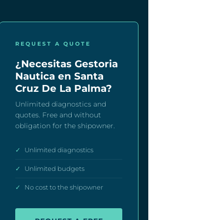
REQUEST A QUOTE
¿Necesitas Gestoria
Nautica en Santa
Cruz De La Palma?
Unlimited diagnostics and
quotes. Free and without
obligation for the shipowner.
✓
Unlimited diagnostics
✓
Unlimited budgets
✓
No cost to the shipowner