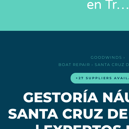
en Tr
GOODWINDS
›
BOAT REPAIR
› SANTA CRUZ 
+27 SUPPLIERS AVAI
GESTORÍA NÁ
SANTA CRUZ DE