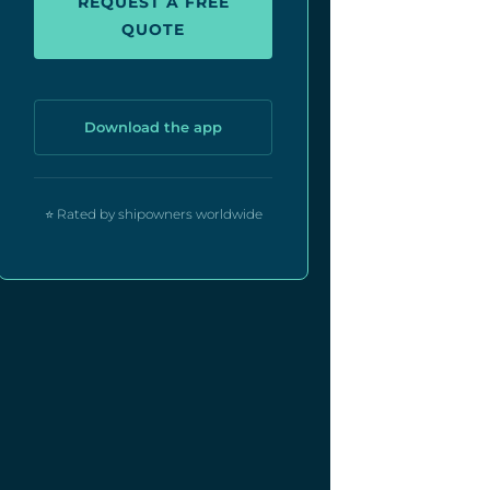
REQUEST A FREE
QUOTE
Download the app
⭐ Rated by shipowners worldwide