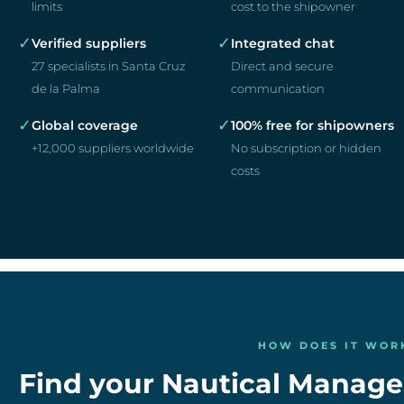
limits
cost to the shipowner
✓
✓
Verified suppliers
Integrated chat
27 specialists in Santa Cruz
Direct and secure
de la Palma
communication
✓
✓
Global coverage
100% free for shipowners
+12,000 suppliers worldwide
No subscription or hidden
costs
HOW DOES IT WOR
Find your Nautical Manage