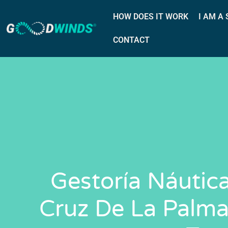
HOW DOES IT WORK
I AM A
CONTACT
Gestoría Náutic
Cruz De La Palma