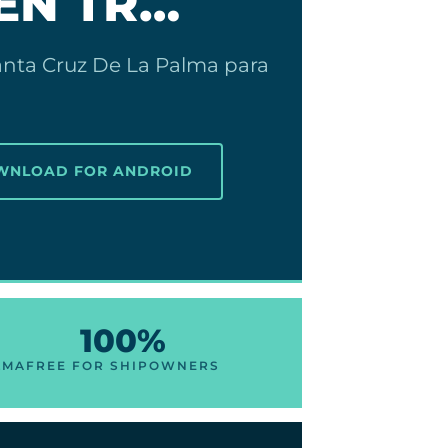
 EN TR…
anta Cruz De La Palma para
OWNLOAD FOR ANDROID
100%
LMA
FREE FOR SHIPOWNERS