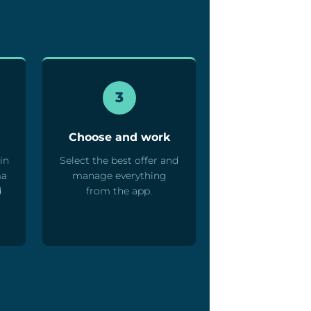
3
Choose and work
in
Select the best offer and
ma
manage everything
d
from the app.