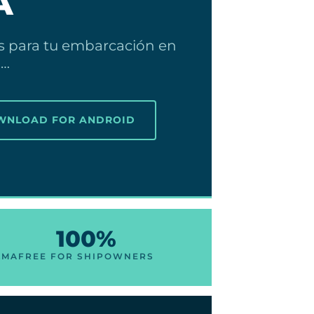
A
os para tu embarcación en
L…
OWNLOAD FOR ANDROID
100%
LMA
FREE FOR SHIPOWNERS