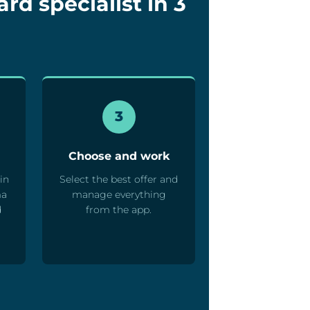
d specialist in 3
3
Choose and work
in
Select the best offer and
ma
manage everything
d
from the app.