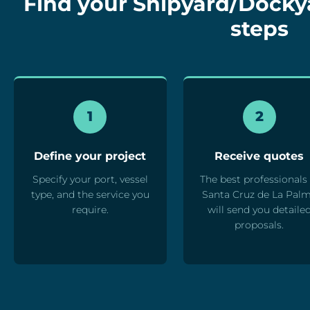
Find your Shipyard/Dockyar
steps
1
2
Define your project
Receive quotes
Specify your port, vessel
The best professionals 
type, and the service you
Santa Cruz de La Pal
require.
will send you detaile
proposals.