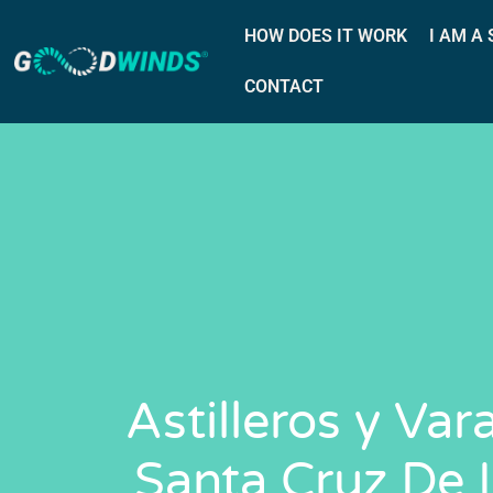
HOW DOES IT WORK
I AM A
CONTACT
Astilleros y Va
Santa Cruz De 