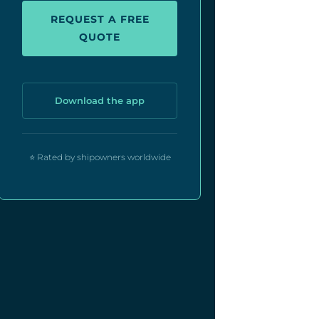
REQUEST A FREE
QUOTE
Download the app
⭐ Rated by shipowners worldwide