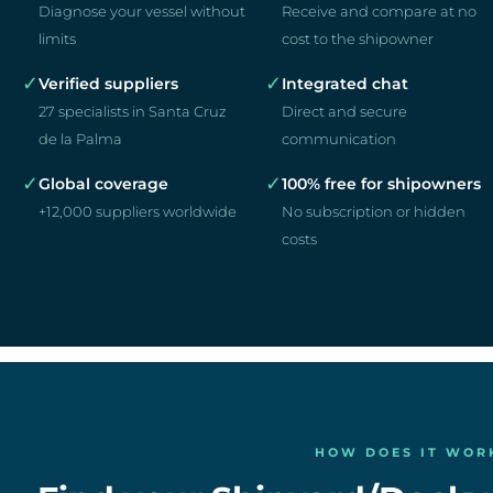
Diagnose your vessel without
Receive and compare at no
limits
cost to the shipowner
✓
✓
Verified suppliers
Integrated chat
27 specialists in Santa Cruz
Direct and secure
de la Palma
communication
✓
✓
Global coverage
100% free for shipowners
+12,000 suppliers worldwide
No subscription or hidden
costs
HOW DOES IT WOR