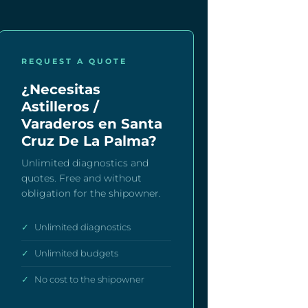
REQUEST A QUOTE
¿Necesitas
Astilleros /
Varaderos en Santa
Cruz De La Palma?
Unlimited diagnostics and
quotes. Free and without
obligation for the shipowner.
✓
Unlimited diagnostics
✓
Unlimited budgets
✓
No cost to the shipowner