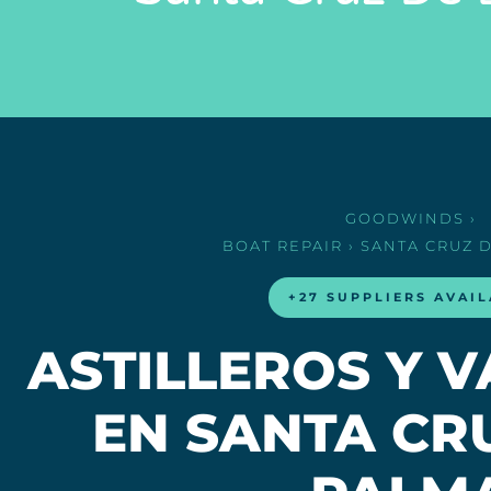
GOODWINDS
›
BOAT REPAIR
› SANTA CRUZ 
+27 SUPPLIERS AVAI
ASTILLEROS Y 
EN SANTA CR