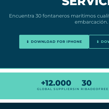
SERVIC
Encuentra 30 fontaneros marítimos cuali
embarcación.
📱 DOWNLOAD FOR IPHONE
📱 D
+12.000
30
GLOBAL SUPPLIERS
IN RIBADEO
FREE