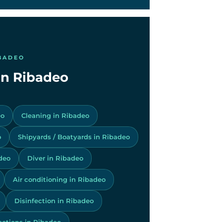
IBADEO
 in Ribadeo
eo
Cleaning in Ribadeo
o
Shipyards / Boatyards in Ribadeo
deo
Diver in Ribadeo
Air conditioning in Ribadeo
Disinfection in Ribadeo
ctions in Ribadeo