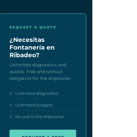
REQUEST A QUOTE
¿Necesitas
Fontanería en
Ribadeo?
Unlimited diagnostics and
quotes. Free and without
obligation for the shipowner.
✓
Unlimited diagnostics
✓
Unlimited budgets
✓
No cost to the shipowner