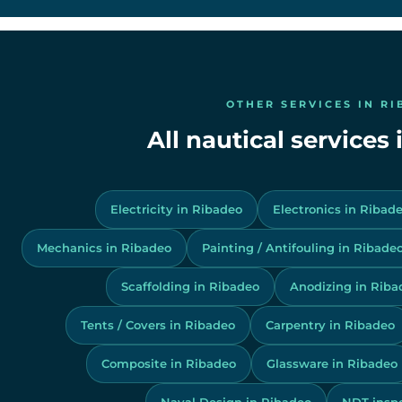
OTHER SERVICES IN R
All nautical services
Electricity in Ribadeo
Electronics in Ribad
Mechanics in Ribadeo
Painting / Antifouling in Ribade
Scaffolding in Ribadeo
Anodizing in Riba
Tents / Covers in Ribadeo
Carpentry in Ribadeo
Composite in Ribadeo
Glassware in Ribadeo
Naval Design in Ribadeo
NDT inspe