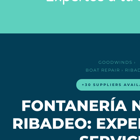
GOODWINDS
›
BOAT REPAIR
› RIBA
+30 SUPPLIERS AVAI
FONTANERÍA 
RIBADEO: EXPE