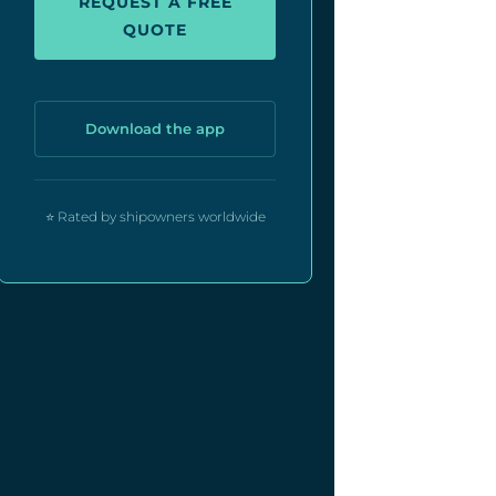
REQUEST A FREE
QUOTE
Download the app
⭐ Rated by shipowners worldwide