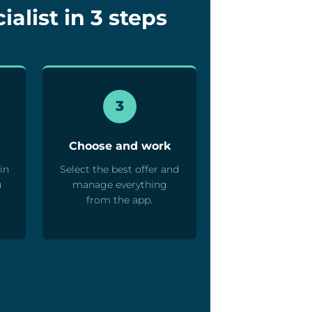
alist in 3 steps
3
Choose and work
in
Select the best offer and
u
manage everything
from the app.