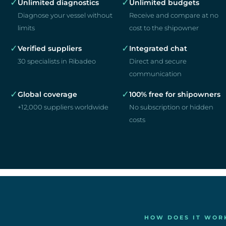
✓
✓
Unlimited diagnostics
Unlimited budgets
Diagnose your vessel without
Receive and compare at no
limits
cost to the shipowner
✓
✓
Verified suppliers
Integrated chat
30 specialists in Ribadeo
Direct and secure
communication
✓
✓
Global coverage
100% free for shipowners
+12,000 suppliers worldwide
No subscription or hidden
costs
HOW DOES IT WOR