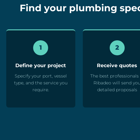
Find your plumbing speci
1
2
Define your project
Receive quotes
Specify your port, vessel
The best professionals 
type, and the service you
Ribadeo will send yo
require.
detailed proposals