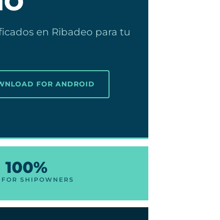
IO
ficados en Ribadeo para tu
OWNLOAD FOR ANDROID
100%
 FOR SHIPOWNERS