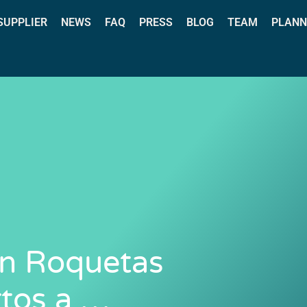
 SUPPLIER
NEWS
FAQ
PRESS
BLOG
TEAM
PLANN
 en Roquetas
rtos a …