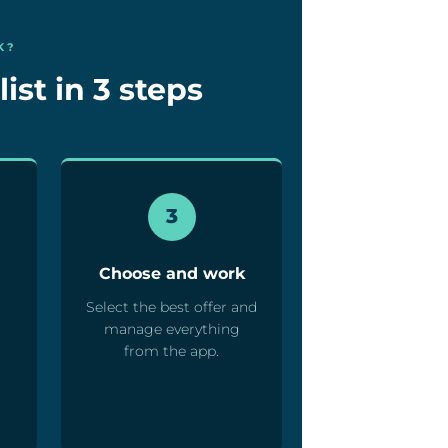
K?
ist in 3 steps
3
Choose and work
Select the best offer and
manage everything
from the app.