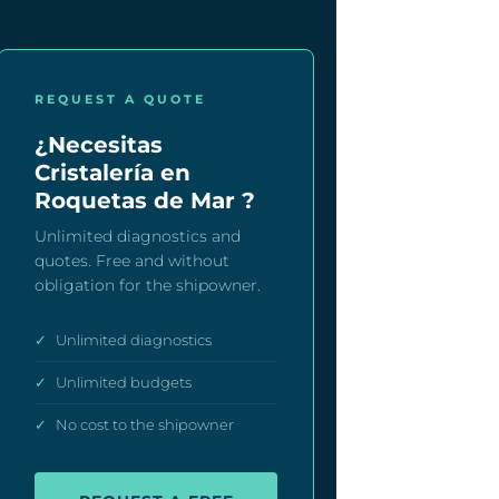
REQUEST A QUOTE
¿Necesitas
Cristalería en
Roquetas de Mar ?
Unlimited diagnostics and
quotes. Free and without
obligation for the shipowner.
✓
Unlimited diagnostics
✓
Unlimited budgets
✓
No cost to the shipowner