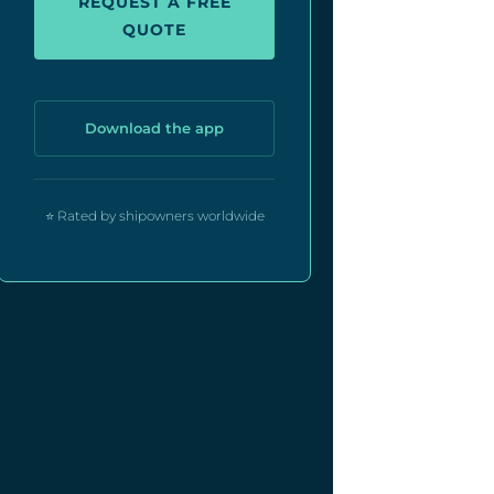
REQUEST A FREE
QUOTE
Download the app
⭐ Rated by shipowners worldwide