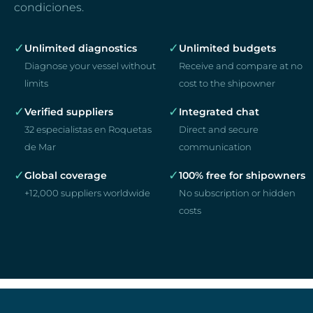
condiciones.
✓
✓
Unlimited diagnostics
Unlimited budgets
Diagnose your vessel without
Receive and compare at no
limits
cost to the shipowner
✓
✓
Verified suppliers
Integrated chat
32 especialistas en Roquetas
Direct and secure
de Mar
communication
✓
✓
Global coverage
100% free for shipowners
+12,000 suppliers worldwide
No subscription or hidden
costs