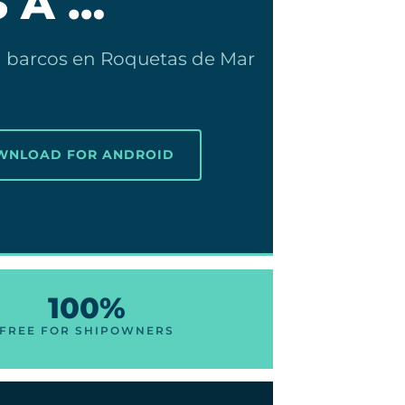
 A …
ra barcos en Roquetas de Mar
OWNLOAD FOR ANDROID
100%
FREE FOR SHIPOWNERS