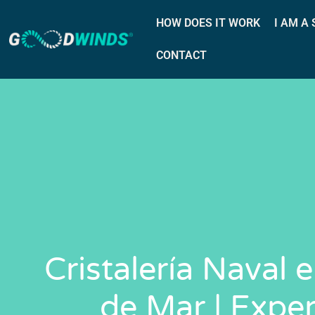
HOW DOES IT WORK
I AM A
CONTACT
Cristalería Naval
de Mar | Expe