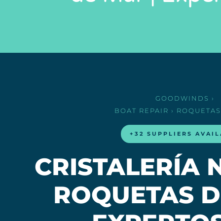
GOODWINDS
›
BOAT REPAIR
› ROQUETAS
+32 SUPPLIERS AVAI
CRISTALERÍA 
ROQUETAS D