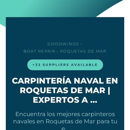
GOODWINDS
›
BOAT REPAIR
› ROQUETAS DE MAR
+32 SUPPLIERS AVAILABLE
CARPINTERÍA NAVAL EN
ROQUETAS DE MAR |
EXPERTOS A …
Encuentra los mejores carpinteros
navales en Roquetas de Mar para tu
e…