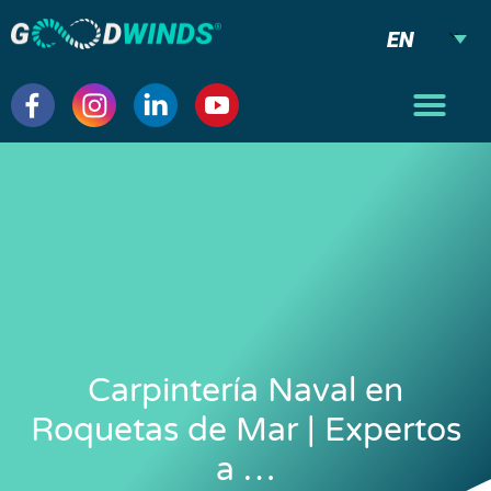
EN
Carpintería Naval en
Roquetas de Mar | Expertos
a …