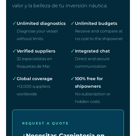
valor y la belleza de tu inversión náutica.
✓
✓
Unlimited diagnostics
Unlimited budgets
Diagnose your vessel
Receive and compare at
without limits
no cost to the shipowner
✓
✓
Verified suppliers
Integrated chat
32 especialistas en
Direct and secure
Roquetas de Mar
communication
✓
✓
Global coverage
100% free for
shipowners
+12,000 suppliers
worldwide
No subscription or
hidden costs
REQUEST A QUOTE
¿Necesitas Carpintería en