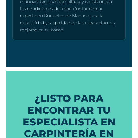
marinas, técnicas de sellado y resistencia a
las condiciones del mar. Contar con un
experto en Roquetas de Mar asegura la
durabilidad y seguridad de las reparaciones y
mejoras en tu barco.
¿LISTO PARA
ENCONTRAR TU
ESPECIALISTA EN
CARPINTERÍA EN