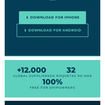
📱 DOWNLOAD FOR IPHONE
📱 DOWNLOAD FOR ANDROID
+12.000
32
GLOBAL SUPPLIERS
EN ROQUETAS DE MAR
100%
FREE FOR SHIPOWNERS