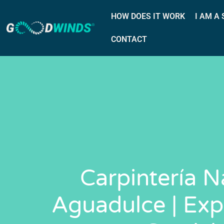
HOW DOES IT WORK
I AM A
CONTACT
Carpintería N
Aguadulce | Exp