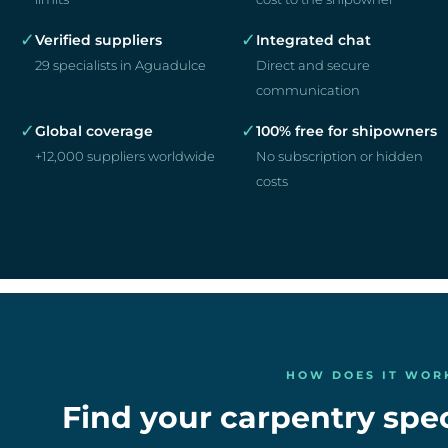
✓
✓
Verified suppliers
Integrated chat
29 specialists in Aguadulce
Direct and secure
communication
✓
✓
Global coverage
100% free for shipowners
+12,000 suppliers worldwide
No subscription or hidden
costs
HOW DOES IT WOR
Find your carpentry speci