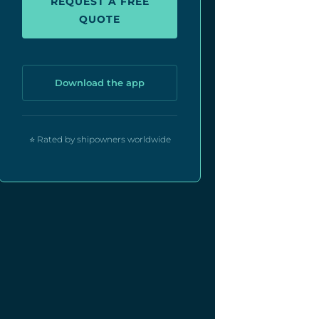
REQUEST A FREE
QUOTE
Download the app
⭐ Rated by shipowners worldwide