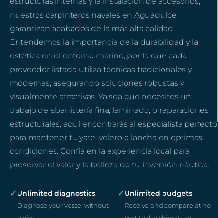
estructuras internas y la instalación de accesorios,
nuestros carpinteros navales en Aguadulce
garantizan acabados de la más alta calidad.
Entendemos la importancia de la durabilidad y la
estética en el entorno marino, por lo que cada
proveedor listado utiliza técnicas tradicionales y
modernas, asegurando soluciones robustas y
visualmente atractivas. Ya sea que necesites un
trabajo de ebanistería fina, laminado, o reparaciones
estructurales, aquí encontrarás al especialista perfecto
para mantener tu yate, velero o lancha en óptimas
condiciones. Confía en la experiencia local para
preservar el valor y la belleza de tu inversión náutica.
✓
✓
Unlimited diagnostics
Unlimited budgets
Diagnose your vessel without
Receive and compare at no
limits
cost to the shipowner