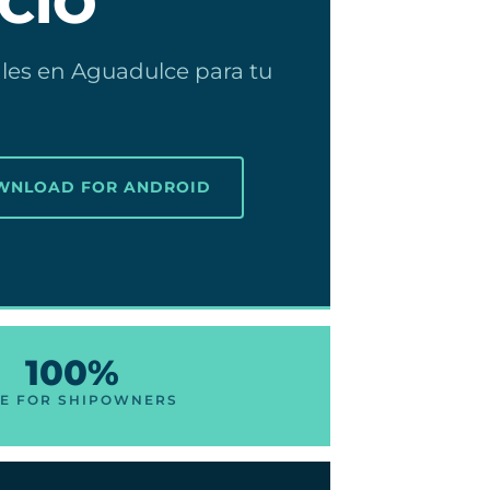
ICIO
les en Aguadulce para tu
OWNLOAD FOR ANDROID
100%
E FOR SHIPOWNERS