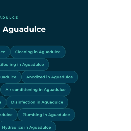
UADULCE
in Aguadulce
lce
Cleaning in Aguadulce
tifouling in Aguadulce
guadulce
Anodized in Aguadulce
Air conditioning in Aguadulce
e
Disinfection in Aguadulce
adulce
Plumbing in Aguadulce
Hydraulics in Aguadulce