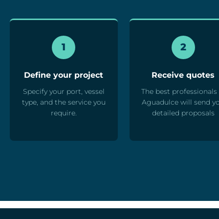
1
2
Define your project
Receive quotes
Specify your port, vessel
The best professionals 
type, and the service you
Aguadulce will send y
require.
detailed proposals