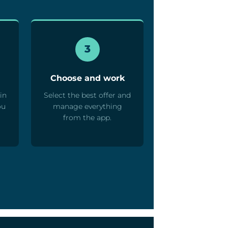
3
Choose and work
in
Select the best offer and
ou
manage everything
from the app.