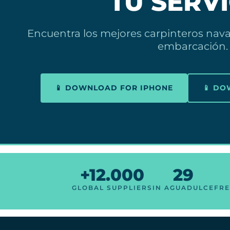
TU SERV
Encuentra los mejores carpinteros nava
embarcación.
📱 DOWNLOAD FOR IPHONE
📱 D
+12.000
29
GLOBAL SUPPLIERS
IN AGUADULCE
FRE