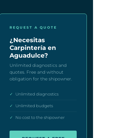
REQUEST A QUOTE
¿Necesitas
Carpintería en
Aguadulce?
Unlimited diagnostics and
quotes. Free and without
obligation for the shipowner.
✓
Unlimited diagnostics
✓
Unlimited budgets
✓
No cost to the shipowner