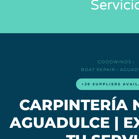
Servici
GOODWINDS
›
BOAT REPAIR
› AGUAD
+29 SUPPLIERS AVAI
CARPINTERÍA 
AGUADULCE | E