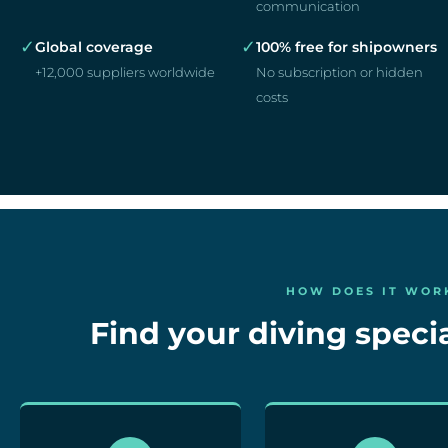
communication
✓
✓
Global coverage
100% free for shipowners
+12,000 suppliers worldwide
No subscription or hidden
costs
HOW DOES IT WOR
Find your diving specia