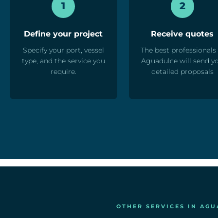
1
2
Define your project
Receive quotes
Specify your port, vessel
The best professionals 
type, and the service you
Aguadulce will send y
require.
detailed proposals
OTHER SERVICES IN AG