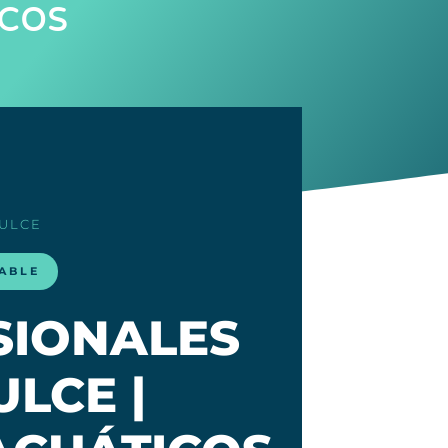
cos
ULCE
LABLE
SIONALES
LCE |