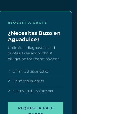
REQUEST A QUOTE
¿Necesitas Buzo en
Aguadulce?
Unlimited diagnostics and
quotes. Free and without
obligation for the shipowner.
✓
Unlimited diagnostics
✓
Unlimited budgets
✓
No cost to the shipowner
REQUEST A FREE