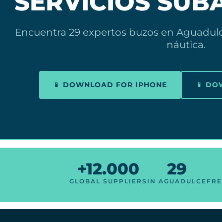
SERVICIOS SUB
Encuentra 29 expertos buzos en Aguadulc
náutica.
📱 DOWNLOAD FOR IPHONE
📱 D
+12.000
29
GLOBAL SUPPLIERS
IN AGUADULCE
FRE