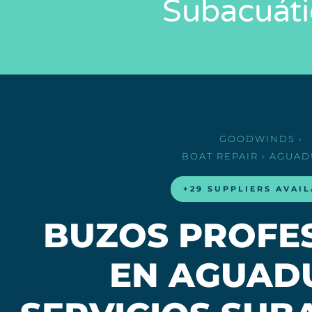
Subacuáti
GOODWINDS
›
BOAT REPAIR
› AGUAD
+29 SUPPLIERS AVAI
BUZOS PROFE
EN AGUADU