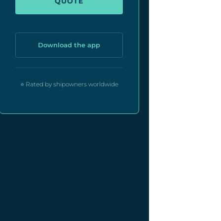
QUOTE
Download the app
⭐ Rated by shipowners worldwide