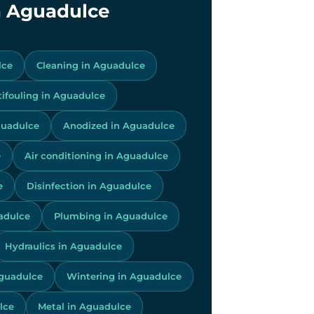
in Aguadulce
lce
Cleaning in Aguadulce
tifouling in Aguadulce
guadulce
Anodized in Aguadulce
e
Air conditioning in Aguadulce
e
Disinfection in Aguadulce
adulce
Plumbing in Aguadulce
Hydraulics in Aguadulce
Aguadulce
Wintering in Aguadulce
lce
Metal in Aguadulce