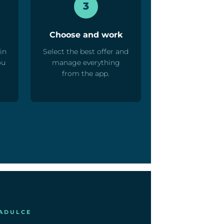
3
Choose and work
in
Select the best offer and
ou
manage everything
from the app.
UADULCE