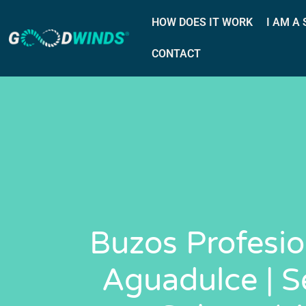
HOW DOES IT WORK
I AM A
CONTACT
Buzos Profesio
Aguadulce | S