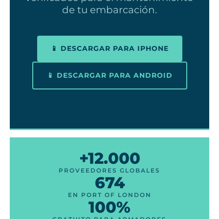
de tu embarcación.
📱 DESCARGAR PARA IPHONE
📱 DESCARGAR PARA ANDROID
+12.000
PROVEEDORES GLOBALES
674
EN PORT OF LONDON
100%