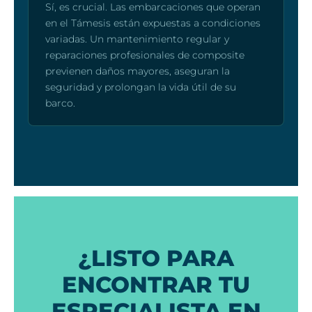
Sí, es crucial. Las embarcaciones que operan
en el Támesis están expuestas a condiciones
variadas. Un mantenimiento regular y
reparaciones profesionales de composite
previenen daños mayores, aseguran la
seguridad y prolongan la vida útil de su
barco.
¿LISTO PARA
ENCONTRAR TU
ESPECIALISTA EN