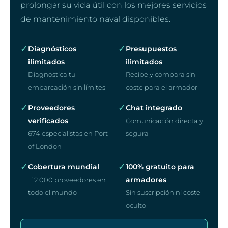
prolongar su vida útil con los mejores servicios
de mantenimiento naval disponibles.
✓
✓
Diagnósticos
Presupuestos
ilimitados
ilimitados
Diagnostica tu
Recibe y compara sin
embarcación sin límites
coste para el armador
✓
✓
Proveedores
Chat integrado
verificados
Comunicación directa y
674 especialistas en Port
segura
of London
✓
✓
Cobertura mundial
100% gratuito para
armadores
+12.000 proveedores en
todo el mundo
Sin suscripción ni coste
oculto