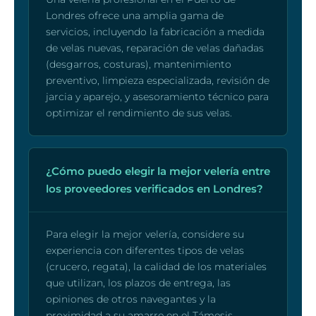
Londres ofrece una amplia gama de
servicios, incluyendo la fabricación a medida
de velas nuevas, reparación de velas dañadas
(desgarros, costuras), mantenimiento
preventivo, limpieza especializada, revisión de
jarcia y aparejo, y asesoramiento técnico para
optimizar el rendimiento de sus velas.
¿Cómo puedo elegir la mejor velería entre
los proveedores verificados en Londres?
Para elegir la mejor velería, considere su
experiencia con diferentes tipos de velas
(crucero, regata), la calidad de los materiales
que utilizan, los plazos de entrega, las
opiniones de otros navegantes y la
proximidad a su amarre en el Támesis.