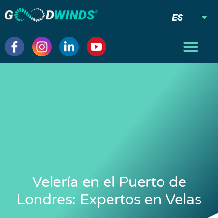
ES
Velería en el Puerto de
Londres: Expertos en Velas