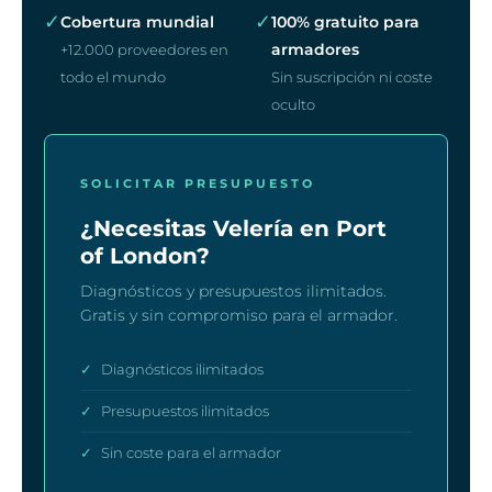
✓
✓
Cobertura mundial
100% gratuito para
armadores
+12.000 proveedores en
todo el mundo
Sin suscripción ni coste
oculto
SOLICITAR PRESUPUESTO
¿Necesitas Velería en Port
of London?
Diagnósticos y presupuestos ilimitados.
Gratis y sin compromiso para el armador.
✓
Diagnósticos ilimitados
✓
Presupuestos ilimitados
✓
Sin coste para el armador