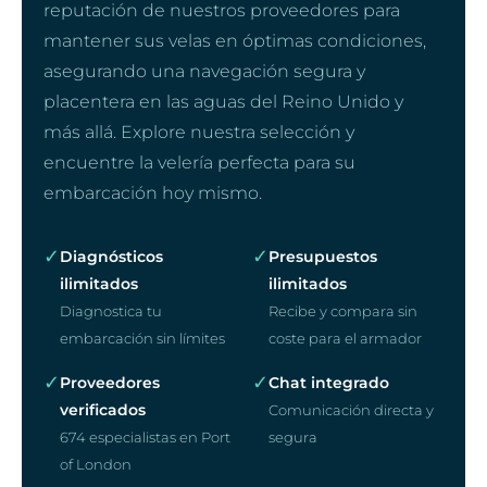
reputación de nuestros proveedores para
mantener sus velas en óptimas condiciones,
asegurando una navegación segura y
placentera en las aguas del Reino Unido y
más allá. Explore nuestra selección y
encuentre la velería perfecta para su
embarcación hoy mismo.
✓
✓
Diagnósticos
Presupuestos
ilimitados
ilimitados
Diagnostica tu
Recibe y compara sin
embarcación sin límites
coste para el armador
✓
✓
Proveedores
Chat integrado
verificados
Comunicación directa y
674 especialistas en Port
segura
of London