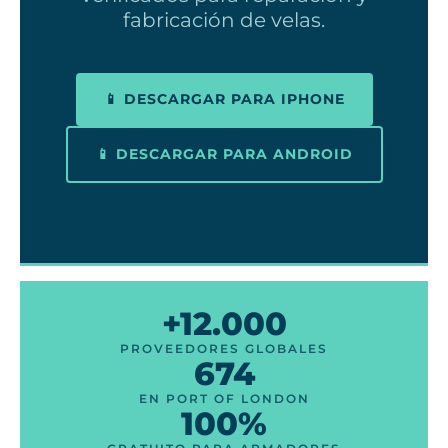
fabricación de velas.
📱 DESCARGAR PARA IPHONE
📱 DESCARGAR PARA ANDROID
+12.000
PROVEEDORES GLOBALES
674
EN PORT OF LONDON
100%