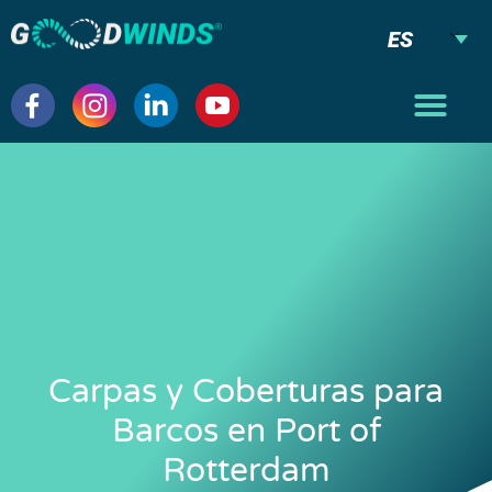
ES
Carpas y Coberturas para
Barcos en Port of
Rotterdam