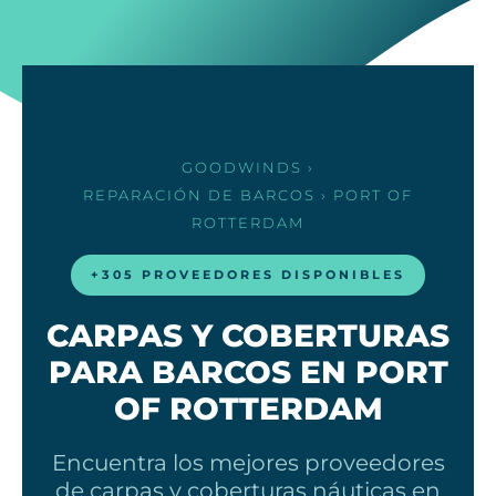
GOODWINDS
›
REPARACIÓN DE BARCOS
› PORT OF
ROTTERDAM
+305 PROVEEDORES DISPONIBLES
CARPAS Y COBERTURAS
PARA BARCOS EN PORT
OF ROTTERDAM
Encuentra los mejores proveedores
de carpas y coberturas náuticas en