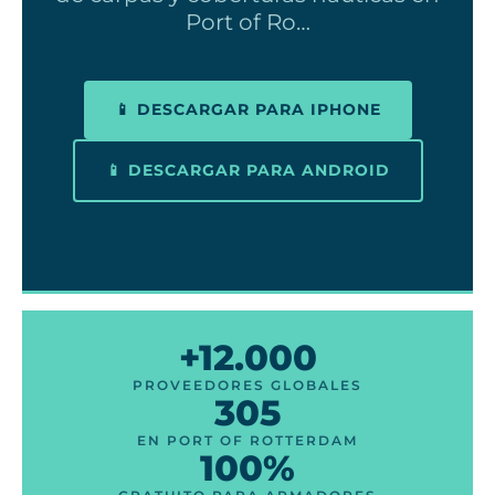
Port of Ro…
📱 DESCARGAR PARA IPHONE
📱 DESCARGAR PARA ANDROID
+12.000
PROVEEDORES GLOBALES
305
EN PORT OF ROTTERDAM
100%