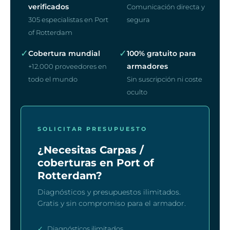
verificados
Comunicación directa y
305 especialistas en Port
segura
of Rotterdam
✓
✓
Cobertura mundial
100% gratuito para
armadores
+12.000 proveedores en
todo el mundo
Sin suscripción ni coste
oculto
SOLICITAR PRESUPUESTO
¿Necesitas Carpas /
coberturas en Port of
Rotterdam?
Diagnósticos y presupuestos ilimitados.
Gratis y sin compromiso para el armador.
✓
Diagnósticos ilimitados