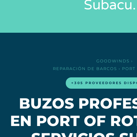
Subacu
GOODWINDS
›
REPARACIÓN DE BARCOS
› PORT
+305 PROVEEDORES DISP
BUZOS PROFE
EN PORT OF RO