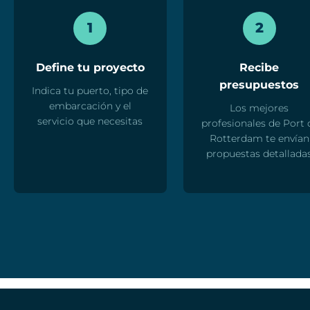
1
2
Define tu proyecto
Recibe
presupuestos
Indica tu puerto, tipo de
embarcación y el
Los mejores
servicio que necesitas
profesionales de Port 
Rotterdam te envían
propuestas detallada