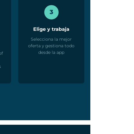
3
Elige y trabaja
Selecciona la mejor
oferta y gestiona todo
desde la app
of
s