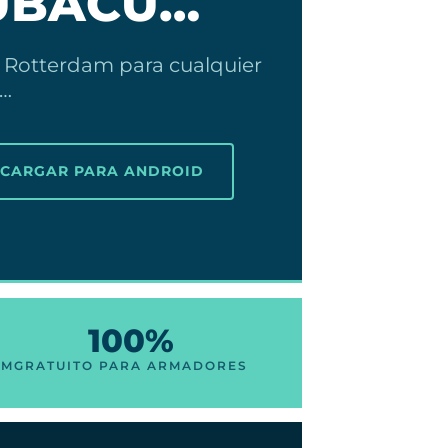
SUBACU…
f Rotterdam para cualquier
t…
SCARGAR PARA ANDROID
100%
AM
GRATUITO PARA ARMADORES