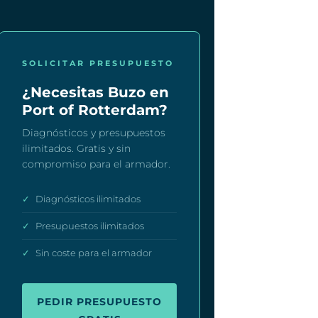
SOLICITAR PRESUPUESTO
¿Necesitas Buzo en
Port of Rotterdam?
Diagnósticos y presupuestos
ilimitados. Gratis y sin
compromiso para el armador.
✓
Diagnósticos ilimitados
✓
Presupuestos ilimitados
✓
Sin coste para el armador
PEDIR PRESUPUESTO