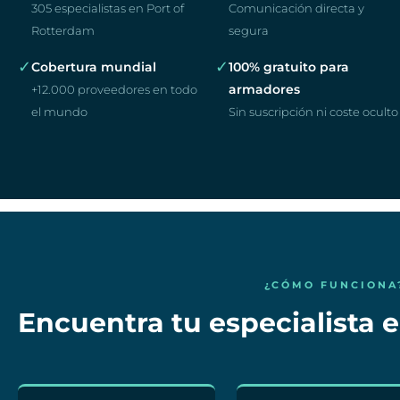
305 especialistas en Port of
Comunicación directa y
Rotterdam
segura
✓
✓
Cobertura mundial
100% gratuito para
armadores
+12.000 proveedores en todo
el mundo
Sin suscripción ni coste oculto
¿CÓMO FUNCIONA
Encuentra tu especialista 