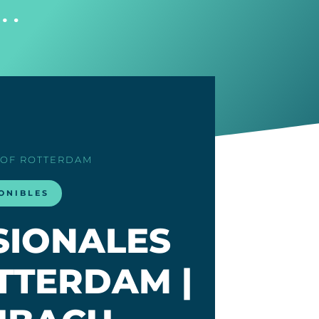
…
 OF ROTTERDAM
ONIBLES
SIONALES
TTERDAM |