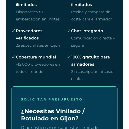
ilimitados
ilimitados
Diagnostica tu
Recibe y compara sin
embarcación sin límites
coste para el armador
✓
✓
Proveedores
Chat integrado
verificados
Comunicación directa y
25 especialistas en Gijon
segura
✓
✓
Cobertura mundial
100% gratuito para
armadores
+12.000 proveedores en
todo el mundo
Sin suscripción ni coste
oculto
SOLICITAR PRESUPUESTO
¿Necesitas Vinilado /
Rotulado en Gijon?
Diagnósticos y presupuestos ilimitados.