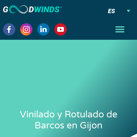
ES
Vinilado y Rotulado de
Barcos en Gijon