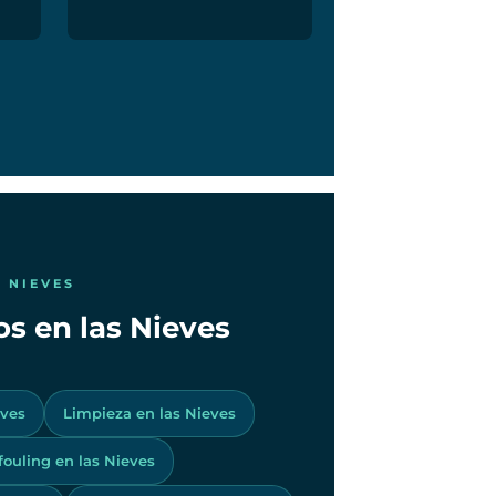
 NIEVES
os en las Nieves
eves
Limpieza en las Nieves
ifouling en las Nieves