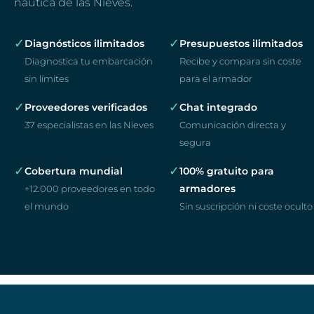
náutica de las Nieves.
✓
✓
Diagnósticos ilimitados
Presupuestos ilimitados
Diagnostica tu embarcación
Recibe y compara sin coste
sin límites
para el armador
✓
✓
Proveedores verificados
Chat integrado
37 especialistas en las Nieves
Comunicación directa y
segura
✓
✓
Cobertura mundial
100% gratuito para
armadores
+12.000 proveedores en todo
el mundo
Sin suscripción ni coste oculto