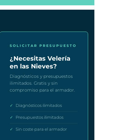
SOLICITAR PRESUPUESTO
¿Necesitas Velería
en las Nieves?
Diagnósticos y presupuestos
ilimitados. Gratis y sin
compromiso para el armador.
✓
Diagnósticos ilimitados
✓
Presupuestos ilimitados
✓
Sin coste para el armador