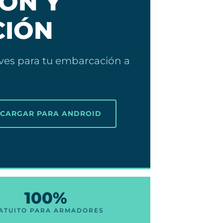
ÓN Y
CIÓN
eves para tu embarcación a
SCARGAR PARA ANDROID
100%
ATUITO PARA ARMADORES