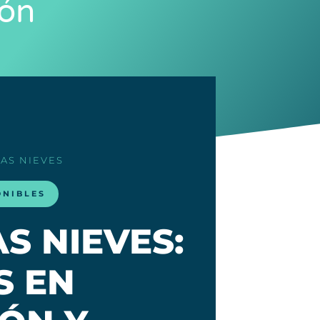
ión
LAS NIEVES
ONIBLES
S NIEVES:
S EN