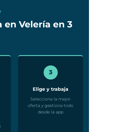
?
 en Velería en 3
3
Elige y trabaja
Selecciona la mejor
oferta y gestiona todo
desde la app
s