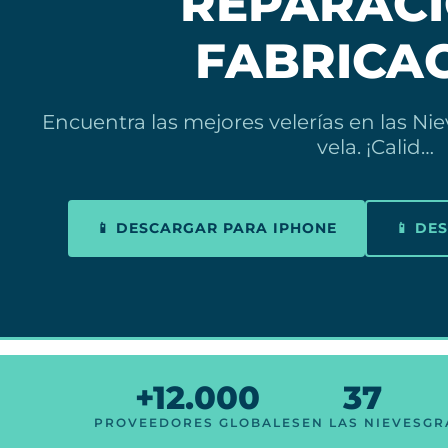
REPARACI
FABRICA
Encuentra las mejores velerías en las Ni
vela. ¡Calid…
📱 DESCARGAR PARA IPHONE
📱 DE
+12.000
37
PROVEEDORES GLOBALES
EN LAS NIEVES
GR