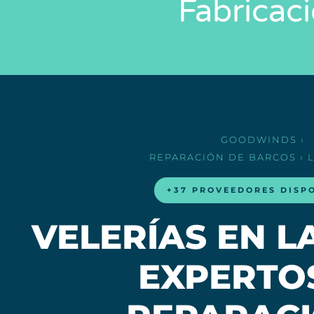
Fabricac
GOODWINDS
›
REPARACIÓN DE BARCOS
› 
+37 PROVEEDORES DISP
VELERÍAS EN LA
EXPERTO