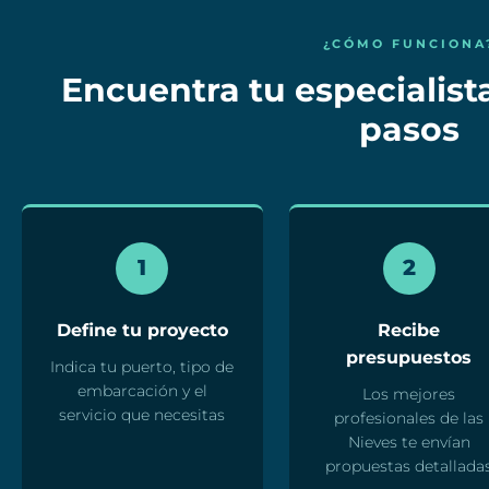
¿CÓMO FUNCIONA
Encuentra tu especialista
pasos
1
2
Define tu proyecto
Recibe
presupuestos
Indica tu puerto, tipo de
embarcación y el
Los mejores
servicio que necesitas
profesionales de las
Nieves te envían
propuestas detallada